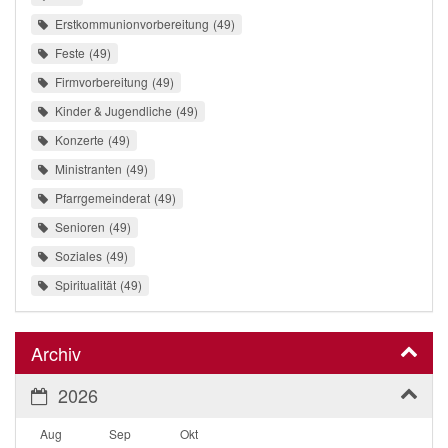
Erstkommunionvorbereitung
49
Feste
49
Firmvorbereitung
49
Kinder & Jugendliche
49
Konzerte
49
Ministranten
49
Pfarrgemeinderat
49
Senioren
49
Soziales
49
Spiritualität
49
Archiv
2026
Aug
Sep
Okt