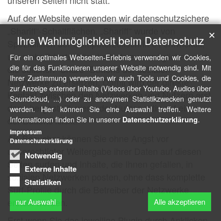
unseren Seiten nicht statt.
Auf der Website verwenden wir datenschutzsichere
„Shariff“-Schaltflächen. „Shariff“ wurde von
✕
Ihre Wahlmöglichkeit beim Datenschutz
Spezialisten der Computerzeitschrift c’t entwickelt,
um mehr Privatsphäre im Netz zu ermöglichen und
Für ein optimales Webseiten-Erlebnis verwenden wir Cookies,
die für das Funktionieren unserer Website notwendig sind. Mit
die üblichen “Share”-Buttons der sozialen
Ihrer Zustimmung verwenden wir auch Tools und Cookies, die
Netzwerke zu ersetzen. Damit wird der direkte
zur Anzeige externer Inhalte (Videos über Youtube, Audios über
Kontakt zwischen den Netzwerken und Nutzern erst
Soundcloud, ...) oder zu anonymen Statistikzwecken genutzt
dann hergestellt, wenn der Nutzer aktiv auf einen
werden. Hier können Sie eine Auswahl treffen. Weitere
Informationen finden Sie in unserer
.
der Buttons klickt.
Datenschutzerklärung
Impressum
Als Besucher können Sie ohne Angst vor
Datenschutzerklärung
unberechtigter Weitergabe ihrer Daten auf diesen
Notwendig
Seiten surfen und Inhalte, die Ihnen gefallen, in
Externe Inhalte
sozialen Netzwerken posten, ohne dass komplette
Statistiken
Surf-Profile durch die Betreiber der Netzwerke
erstellt werden.
nur Auswahl
Alle akzeptieren
Erst wenn Sie das jeweilige Plugin durch Anklicken