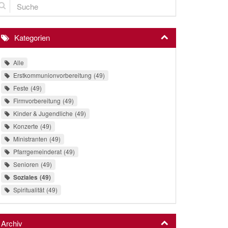
Kategorien
Alle
Erstkommunionvorbereitung
49
Feste
49
Firmvorbereitung
49
Kinder & Jugendliche
49
Konzerte
49
Ministranten
49
Pfarrgemeinderat
49
Senioren
49
Soziales
49
Spiritualität
49
Archiv