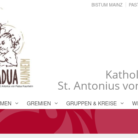
BISTUM MAINZ
PAS
Katho
St. Antonius v
kt Antonius von Padua Raunheim
EMEN
GREMIEN
GRUPPEN & KREISE
W