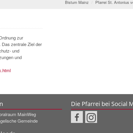
Bistum Mainz
Pfarrei St. Antonius
 Ordnung zur
Das zentrale Ziel der
chutz- und
tzungen und
x.html
n
Die Pfarrei bei Social 
oralraum MainWeg
gelische Gemeinde