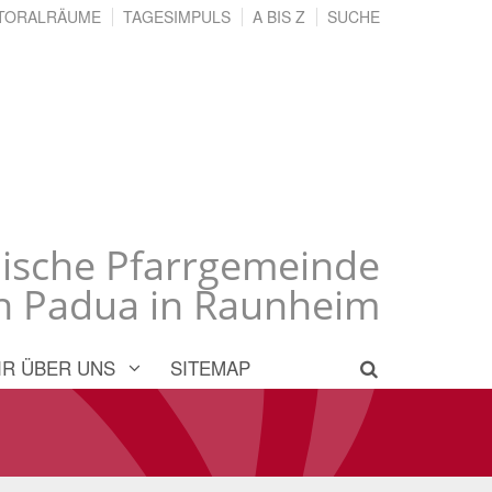
TORALRÄUME
TAGESIMPULS
A BIS Z
SUCHE
lische Pfarrgemeinde
on Padua in Raunheim
IR ÜBER UNS
SITEMAP