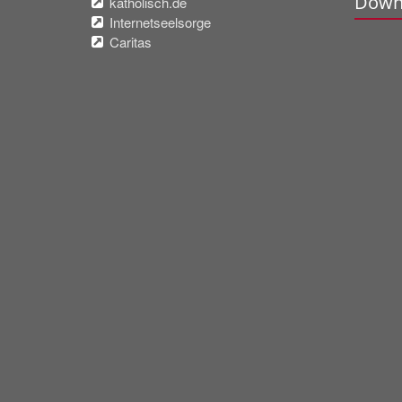
Down
katholisch.de
Internetseelsorge
Caritas