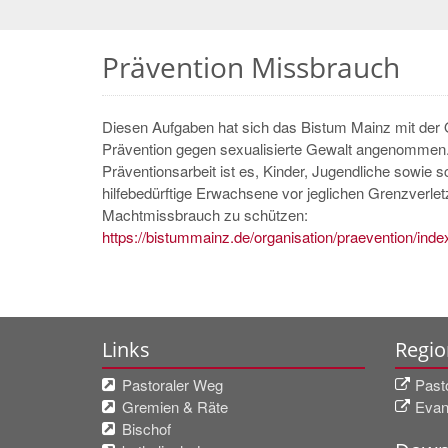
Prävention Missbrauch
Diesen Aufgaben hat sich das Bistum Mainz mit der
Prävention gegen sexualisierte Gewalt angenommen. 
Präventionsarbeit ist es, Kinder, Jugendliche sowie s
hilfebedürftige Erwachsene vor jeglichen Grenzverle
Machtmissbrauch zu schützen:
https://bistummainz.de/organisation/praevention/inde
Links
Regio
Pastoraler Weg
Past
Gremien & Räte
Evan
Bischof