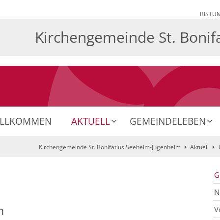
BISTU
Kirchengemeinde St. Bonif
ILLKOMMEN
AKTUELL
GEMEINDELEBEN
Kirchengemeinde St. Bonifatius Seeheim-Jugenheim
Aktuell
G
N
m
V