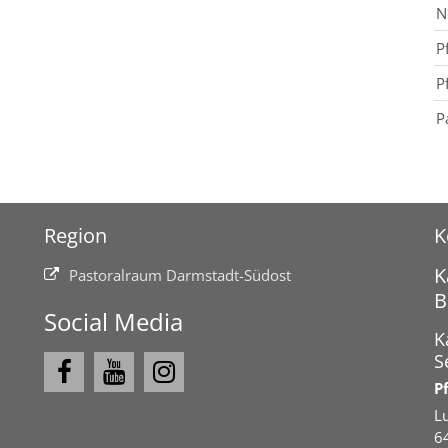
N
P
P
P
Region
K
K
Pastoralraum Darmstadt-Südost
B
Social Media
K
S
P
L
6