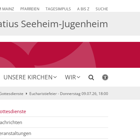
M MAINZ
PFARREIEN
TAGESIMPULS
A BIS Z
SUCHE
atius Seeheim-Jugenheim
UNSERE KIRCHEN
WIR
Gottesdienste
Eucharistiefeier - Donnerstag 09.07.26, 18:00
ottesdienste
achrichten
eranstaltungen