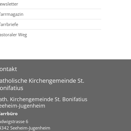
ewsletter
farrmagazin
farrbriefe
astoraler Weg
ontakt
atholische Kirchengemeinde St.
onifatius
ath. Kirchengemeinde St. Bonifatius
eeheim-Jugenheim
farrbüro
udwigstrasse 6
4342
Seeheim-Jugenheim