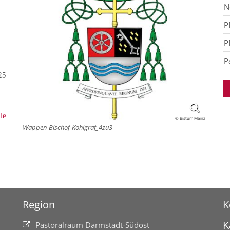
N
P
P
P
25
le
© Bistum Mainz
Wappen-Bischof-Kohlgraf_4zu3
Region
K
K
Pastoralraum Darmstadt-Südost