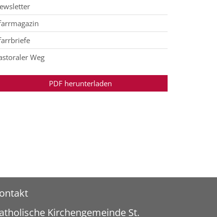
ewsletter
farrmagazin
farrbriefe
astoraler Weg
PDF herunterladen
ontakt
atholische Kirchengemeinde St.