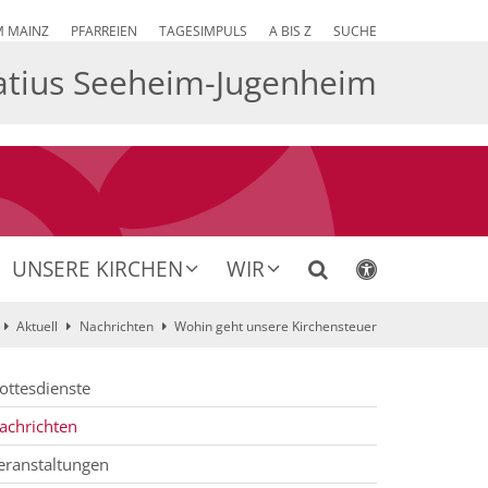
M MAINZ
PFARREIEN
TAGESIMPULS
A BIS Z
SUCHE
atius Seeheim-Jugenheim
UNSERE KIRCHEN
WIR
Aktuell
Nachrichten
Wohin geht unsere Kirchensteuer
ottesdienste
achrichten
eranstaltungen