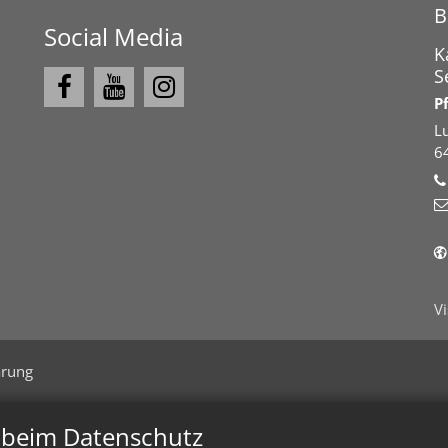
B
Social Media
K
S
P
L
6
V
ärung
n beim Datenschutz