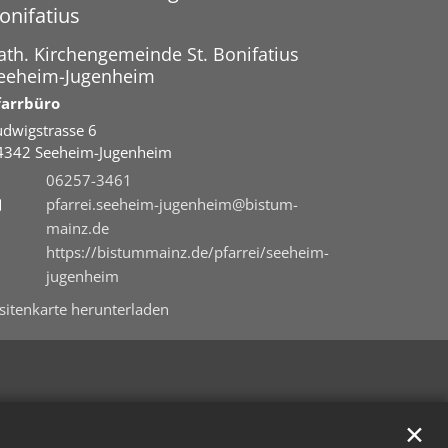
onifatius
ath. Kirchengemeinde St. Bonifatius
eeheim-Jugenheim
farrbüro
udwigstrasse 6
4342
Seeheim-Jugenheim
06257-3461
pfarrei.seeheim-jugenheim@bistum-
mainz.de
https://bistummainz.de/pfarrei/seeheim-
jugenheim
isitenkarte herunterladen
✕