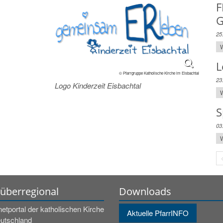
F
G
l
25
W
L
© Pfarrgruppe Katholische Kirche im Eisbachtal
23
Logo Kinderzeit Eisbachtal
W
S
03
W
 überregional
Downloads
netportal der katholischen Kirche
Aktuelle PfarrINFO
eutschland