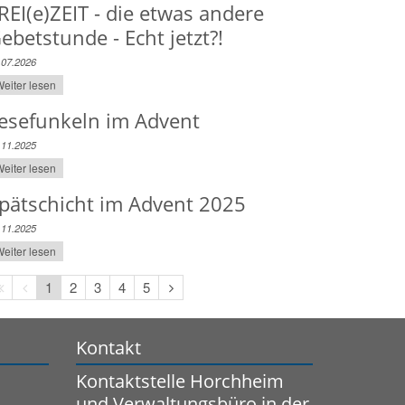
REI(e)ZEIT - die etwas andere
ebetstunde - Echt jetzt?!
.07.2026
eiter lesen
esefunkeln im Advent
.11.2025
eiter lesen
pätschicht im Advent 2025
.11.2025
eiter lesen
Erste
Vorherige
Nächste
1
2
3
4
5
Seite
Seite
Seite
Kontakt
Kontaktstelle Horchheim
und Verwaltungsbüro in der