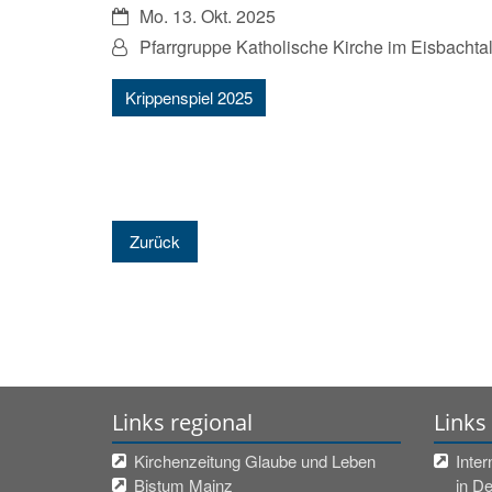
Datum:
Mo. 13. Okt. 2025
Von:
Pfarrgruppe Katholische Kirche im Eisbachta
Krippenspiel 2025
Zurück
Links regional
Links
Kirchenzeitung Glaube und Leben
Inter
Bistum Mainz
in D