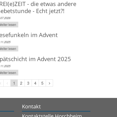
REI(e)ZEIT - die etwas andere
ebetstunde - Echt jetzt?!
.07.2026
eiter lesen
esefunkeln im Advent
.11.2025
eiter lesen
pätschicht im Advent 2025
.11.2025
eiter lesen
Erste
Vorherige
Nächste
1
2
3
4
5
Seite
Seite
Seite
Kontakt
Kontaktstelle Horchheim