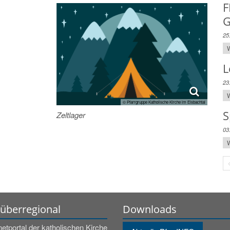
F
G
l
25
W
L
23
W
© Pfarrgruppe Katholische Kirche im Eisbachtal
S
Zeltlager
03
W
 überregional
Downloads
netportal der katholischen Kirche