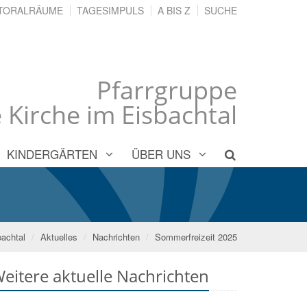
TORALRÄUME
TAGESIMPULS
A BIS Z
SUCHE
Pfarrgruppe
 Kirche im Eisbachtal
KINDERGÄRTEN
ÜBER UNS
bachtal
Aktuelles
Nachrichten
Sommerfreizeit 2025
eitere aktuelle Nachrichten