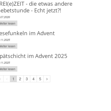
REI(e)ZEIT - die etwas andere
ebetstunde - Echt jetzt?!
.07.2026
eiter lesen
esefunkeln im Advent
.11.2025
eiter lesen
pätschicht im Advent 2025
.11.2025
eiter lesen
Erste
Vorherige
Nächste
1
2
3
4
5
Seite
Seite
Seite