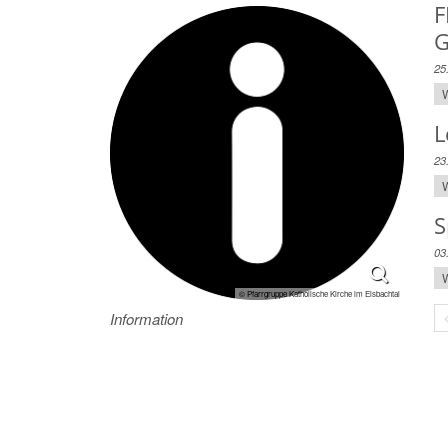
F
G
l
25
W
L
23
W
S
03
W
© Pfarrgruppe Katholische Kirche im Eisbachtal
Information