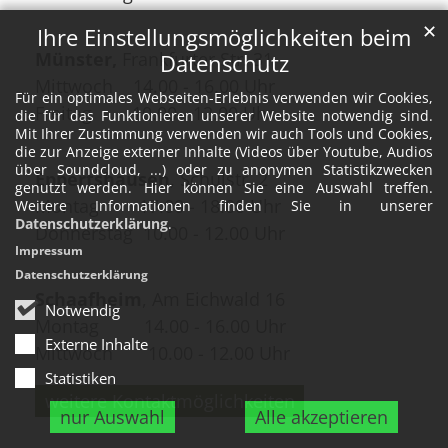
✕
Ihre Einstellungsmöglichkeiten beim
Münster,
Frankfurter Str. 31
Datenschutz
Mittwoch 14.00 - 16.00 Uhr
Für ein optimales Webseiten-Erlebnis verwenden wir Cookies,
Freitag 10.00 - 12.00 Uhr
die für das Funktionieren unserer Website notwendig sind.
Mit Ihrer Zustimmung verwenden wir auch Tools und Cookies,
die zur Anzeige externer Inhalte (Videos über Youtube, Audios
über Soundcloud, ...) oder zu anonymen Statistikzwecken
Eppertshausen
, Schulstr. 2
genutzt werden. Hier können Sie eine Auswahl treffen.
Montag 17.00 - 18.00 Uhr
Weitere Informationen finden Sie in unserer
Datenschutzerklärung
.
Donnerstag 10.00 - 12.00 Uhr
Impressum
Datenschutzerklärung
Schaafheim
, Am Eichwald 16
Notwendig
Montag 14.00 - 16.00 Uhr
Externe Inhalte
Mittwoch 10.00 - 12.00 Uhr
Statistiken
weitere Kontaktmöglichkeiten
nur Auswahl
Alle akzeptieren