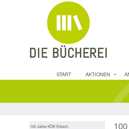
START
AKTIONEN
A
100 
100 Jahre KÖB Erbach