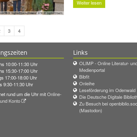
Weiter lesen
© KÖB St. Sophia Erbach (Ersteller: KÖB St. Sophia Erbach)
2
3
4
ngszeiten
Links
OLIMP - Online Literatur- un
hs 10:00-11:30 Uhr
Medienportal
hs 15:30-17:00 Uhr
Bibfit
s 17:00-18:00 Uhr
Onleihe
s 9:30-11:30 Uhr
Leseförderung im Odenwald
net rund um die Uhr mit
Online-
Die Deutsche Digitale Bibliot
 und Konto
Zu Besuch bei openbiblio.soc
(Mastodon)