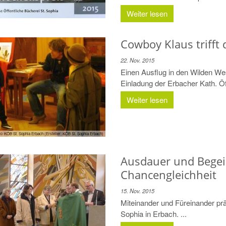
Weiter lesen
Cowboy Klaus trifft 
22. Nov. 2015
Einen Ausflug in den Wilden We
Einladung der Erbacher Kath. Öf
Weiter lesen
© KÖB St. Sophia Erbach (Ersteller: KÖB St. Sophia Erbach)
Ausdauer und Begei
Chancengleichheit
15. Nov. 2015
Miteinander und Füreinander prä
Sophia in Erbach. ...