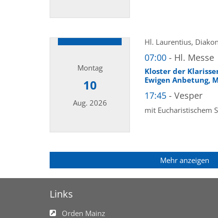
Datum: 9. August 2026
Hl. Laurentius, Diako
07:00
Hl. Messe
Montag
Kloster der Klariss
Ewigen Anbetung, M
10
17:45
Vesper
Aug. 2026
mit Eucharistischem 
Datum: 10. August 2026
Mehr anzeigen
Links
Orden Mainz