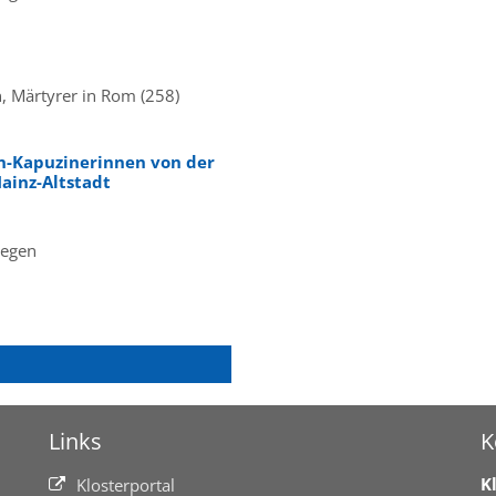
n, Märtyrer in Rom (258)
en-Kapuzinerinnen von der
ainz-Altstadt
Segen
Links
K
K
Klosterportal