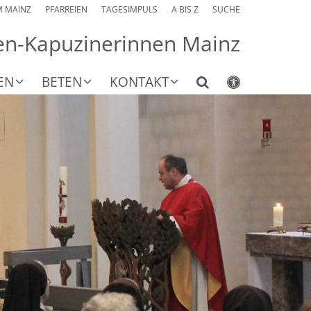
M MAINZ
PFARREIEN
TAGESIMPULS
A BIS Z
SUCHE
sen-Kapuzinerinnen Mainz
EN
BETEN
KONTAKT