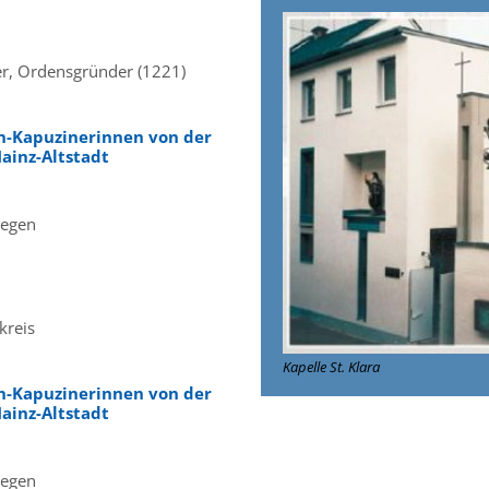
er, Ordensgründer (1221)
en-Kapuzinerinnen von der
ainz-Altstadt
Segen
kreis
Kapelle St. Klara
en-Kapuzinerinnen von der
ainz-Altstadt
Segen