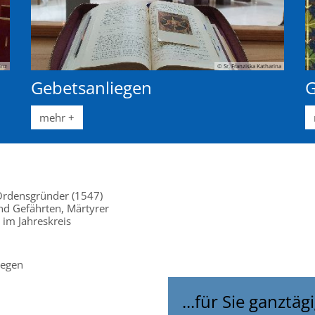
inz
© Sr. Franziska Katharina
Gebetsanliegen
G
mehr +
, Ordensgründer (1547)
 und Gefährten, Märtyrer
 im Jahreskreis
Segen
...für Sie ganztägi