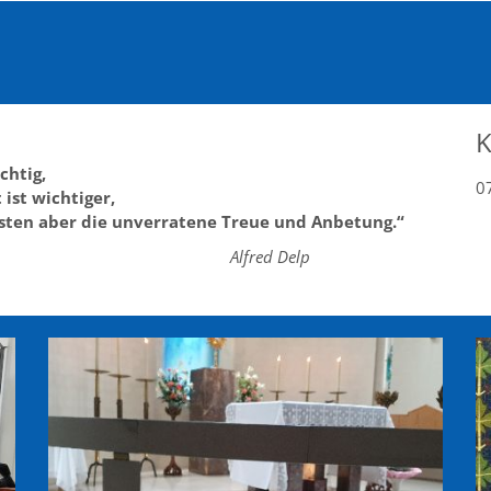
K
chtig,
0
 ist wichtiger,
sten aber die unverratene Treue und Anbetung.“
fred Delp