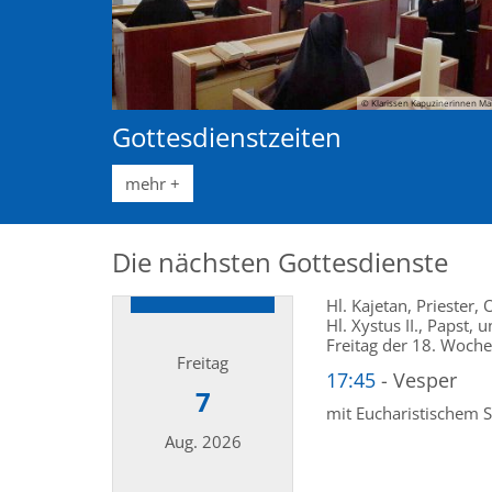
© Klarissen Kapuzinerinnen Ma
Gottesdienstzeiten
mehr +
Die nächsten Gottesdienste
Hl. Kajetan, Priester
Hl. Xystus II., Papst,
Freitag der 18. Woche
Freitag
17:45
Vesper
7
mit Eucharistischem 
Aug. 2026