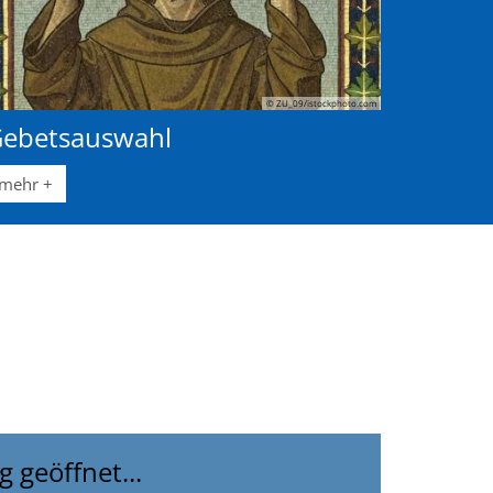
© ZU_09/istockphoto.com
ebetsauswahl
mehr +
g geöffnet...