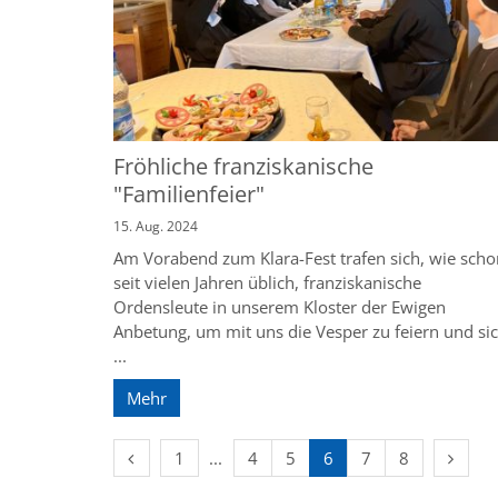
Fröhliche franziskanische
"Familienfeier"
15. Aug. 2024
Am Vorabend zum Klara-Fest trafen sich, wie scho
seit vielen Jahren üblich, franziskanische
Ordensleute in unserem Kloster der Ewigen
Anbetung, um mit uns die Vesper zu feiern und si
...
Mehr
Vorherige Seite
Erste Seite
Nächst
1
4
5
6
7
8