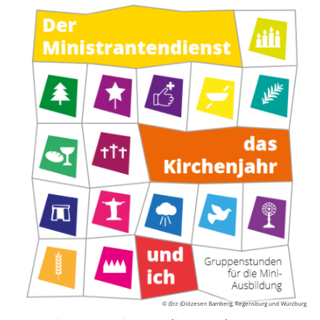
© (Erz-)Diözesen Bamberg, Regensburg und Würzburg