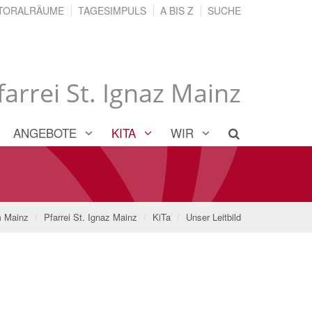
TORALRÄUME
TAGESIMPULS
A BIS Z
SUCHE
farrei St. Ignaz Mainz
ANGEBOTE
KITA
WIR
m Mainz
Pfarrei St. Ignaz Mainz
KiTa
Unser Leitbild