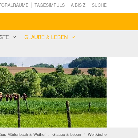
TORALRÄUME
TAGESIMPULS
A BIS Z
SUCHE
STE
GLAUBE & LEBEN
omäus Mörlenbach & Weiher
Glaube & Leben
Weltkirche