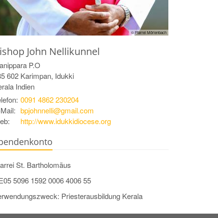
© Pfarrei Mörlenbach
ishop
John
Nellikunnel
anippara P.O
85 602
Karimpan, Idukki
rala
Indien
lefon:
0091 4862 230204
Mail:
bpjohnnelli@gmail.com
eb:
http://www.idukkidiocese.org
pendenkonto
arrei St. Bartholomäus
E05 5096 1592 0006 4006 55
erwendungszweck: Priesterausbildung Kerala