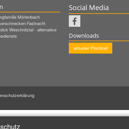
Social Media
n
ingfamilie Mörlenbach
erschnecken Fastnacht
blick Weschnitztal - alternative
Downloads
esdienste
aktueller Pfarrbrief
enschutzerklärung
nschutz