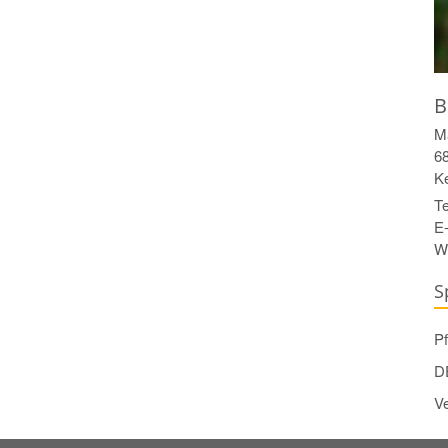
B
M
6
Ke
Te
E-
W
S
Pf
D
V