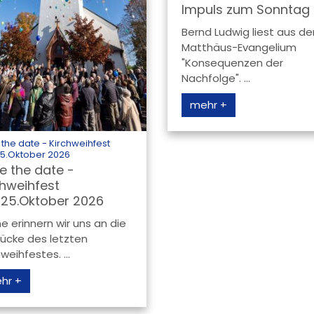
Impuls zum Sonntag
Bernd Ludwig liest aus d
Matthäus-Evangelium
"Konsequenzen der
Nachfolge". ...
mehr +
the date - Kirchweihfest
:
25.Oktober 2026
e the date -
chweihfest
/25.Oktober 2026
e erinnern wir uns an die
rücke des letzten
weihfestes. ...
hr +