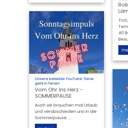
Rol
Läm
Trot
Tem
40 B
Besu
me
© Lothar Juli
Unsere beliebte YouTube-Serie
:
geht in Ferien
Vom Ohr ins Herz -
SOMMERPAUSE
Auch wir brauchen mal Urlaub
und verabschieden uns in die
Sommerpause. ...