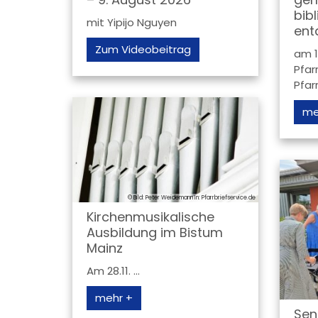
bib
mit Yipijo Nguyen
ent
Zum Videobeitrag
am 1
Pfar
Pfar
me
© Lothar Juli
© Bild: Peter Weidemann In: Pfarrbriefservice.de
Kirchenmusikalische
Ausbildung im Bistum
Mainz
Am 28.11. ...
mehr +
Sen