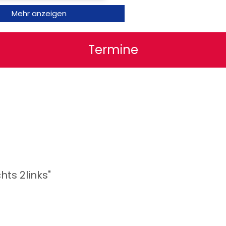
Mehr anzeigen
Termine
hts 2links"