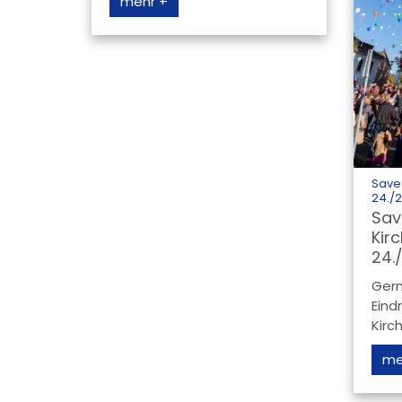
mehr +
Save 
24./
Sav
Kir
24.
Gern
Eind
Kirch
me