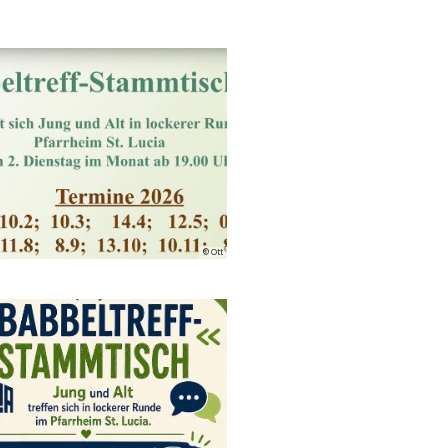
© Ott