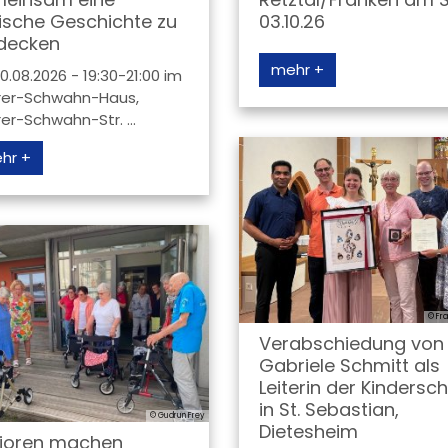
lische Geschichte zu
03.10.26
decken
mehr +
0.08.2026 - 19:30-21:00 im
rer-Schwahn-Haus,
rer-Schwahn-Str. ...
hr +
© Fr
Verabschiedung von
Gabriele Schmitt als
Leiterin der Kindersc
in St. Sebastian,
© Gudrun Frey
Dietesheim
ioren machen