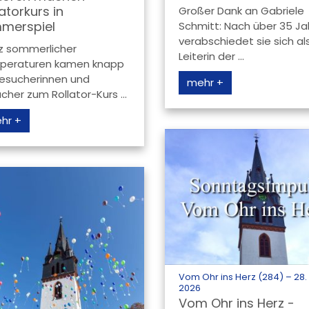
latorkurs in
Großer Dank an Gabriele
merspiel
Schmitt: Nach über 35 Ja
verabschiedet sie sich al
z sommerlicher
Leiterin der ...
peraturen kamen knapp
esucherinnen und
mehr +
cher zum Rollator-Kurs ...
hr +
Vom Ohr ins Herz (284) – 28. 
:
2026
Vom Ohr ins Herz -