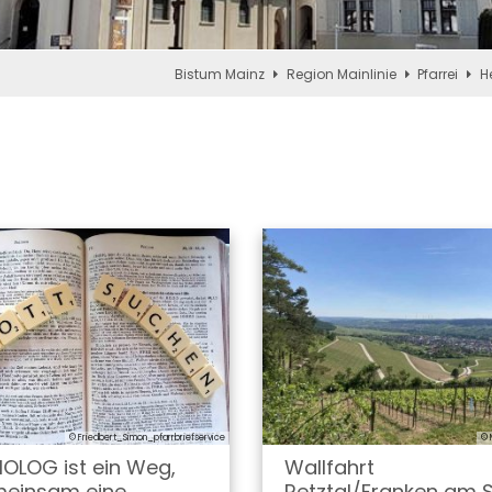
Bistum Mainz
Region Mainlinie
Pfarrei
H
© Friedbert_Simon_pfarrbriefservice
© 
LIOLOG ist ein Weg,
Wallfahrt
einsam eine
Retztal/Franken am 