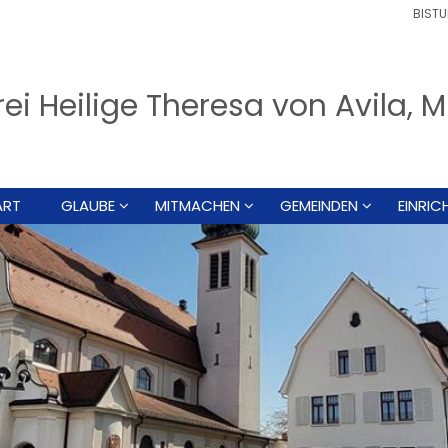
BISTU
rei Heilige Theresa von Avila
ART
GLAUBE
MITMACHEN
GEMEINDEN
EINRI