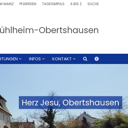
M MAINZ
PFARREIEN
TAGESIMPULS
A BIS Z
SUCHE
, Mühlheim-Obertshausen
CHTUNGEN
INFOS
KONTAKT
Herz Jesu, Obertshausen