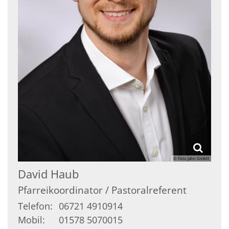
© Foto Jahn GmbH
David
Haub
Pfarreikoordinator / Pastoralreferent
Telefon:
06721 4910914
Mobil:
01578 5070015