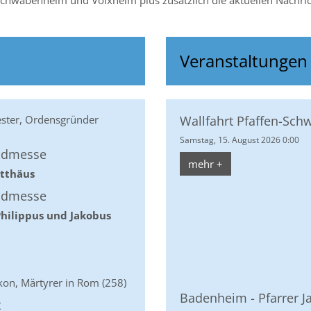
chwabenheim und Volxheim plus zusätzlich die aktuellen Nachricht
Veranstaltungen
ester, Ordensgründer
Wallfahrt Pfaffen-Sc
Samstag, 15. August 2026 0:00
ndmesse
mehr +
atthäus
ndmesse
Philippus und Jakobus
akon, Märtyrer in Rom (258)
Badenheim - Pfarrer J
t