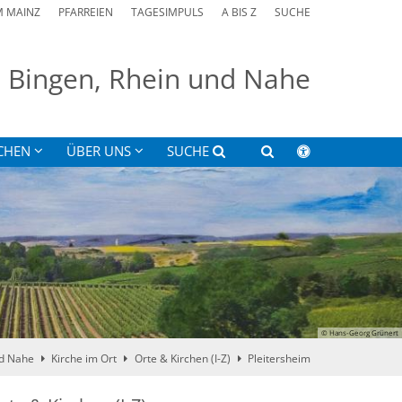
M MAINZ
PFARREIEN
TAGESIMPULS
A BIS Z
SUCHE
on Bingen, Rhein und Nahe
CHEN
ÜBER UNS
SUCHE
© Hans-Georg Grünert
nd Nahe
Kirche im Ort
Orte & Kirchen (I-Z)
Pleitersheim