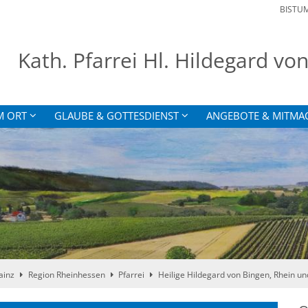
BISTU
Kath. Pfarrei Hl. Hildegard v
M ORT
GLAUBE & GOTTESDIENST
ANGEBOTE & MITMA
ainz
Region Rheinhessen
Pfarrei
Heilige Hildegard von Bingen, Rhein u