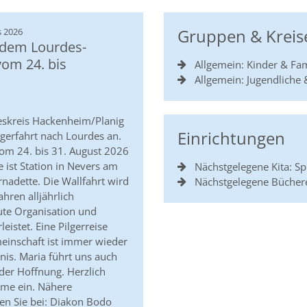
:
Gruppen & Kreis
s 2026
 dem Lourdes-
vom 24. bis
Allgemein: Kinder & Fam
Allgemein: Jugendliche
skreis Hackenheim/Planig
Einrichtungen
lgerfahrt nach Lourdes an.
vom 24. bis 31. August 2026
se ist Station in Nevers am
Nächstgelegene Kita: S
rnadette. Die Wallfahrt wird
Nächstgelegene Bücher
ahren alljährlich
ute Organisation und
eistet. Eine Pilgerreise
einschaft ist immer wieder
nis. Maria führt uns auch
der Hoffnung. Herzlich
hme ein. Nähere
en Sie bei: Diakon Bodo