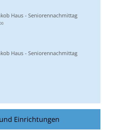
akob Haus - Seniorennachmittag
00
akob Haus - Seniorennachmittag
Seite
 und Einrichtungen