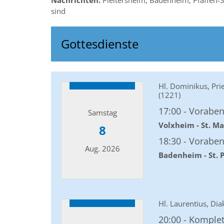
Nachrichten:
Pleitersheim, Badenheim, Pfaffen-S
sind
Gottesdienste
Hl. Dominikus, Pri
(1221)
17:00
Vorabe
Samstag
Volxheim - St. M
8
18:30
Vorabe
Aug. 2026
Badenheim - St. 
Datum: 8. August 2026
Hl. Laurentius, Di
20:00
Komple