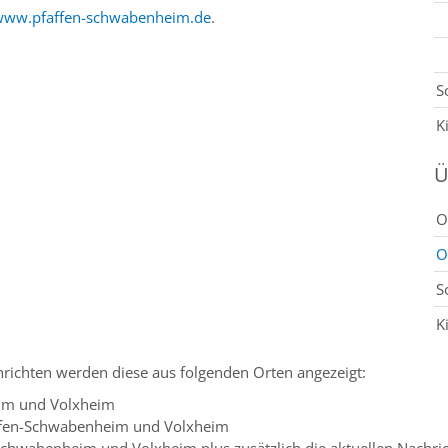
www.pfaffen-schwabenheim.de
.
S
K
Ü
O
O
S
K
richten werden diese aus folgenden Orten angezeigt:
im und Volxheim
ffen-Schwabenheim und Volxheim