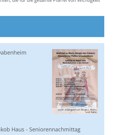
en, die für die gesamte Pfarrei von Wichtigkeit
hwabenheim
(c) Hl. Hildegard von Bingen, Rhein
und Nahe
akob Haus - Seniorennachmittag