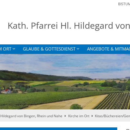
BISTU
Kath. Pfarrei Hl. Hildegard v
M ORT
GLAUBE & GOTTESDIENST
ANGEBOTE & MITMA
 Hildegard von Bingen, Rhein und Nahe
Kirche im Ort
Kitas/Büchereien/Ge