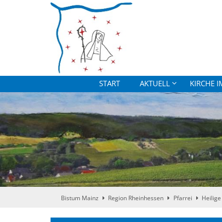
Zum Inhalt springen
START
AKTUELL
KIRCHE I
Bistum Mainz
Region Rheinhessen
Pfarrei
Heilige