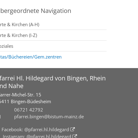
bergeordnete Navigation
rte & Kirchen (A-H)
rte & Kirchen (I-Z)
oziales
itas/Büchereien/Gem.zentren
farrei Hl. Hildegard von Bingen, Rhein
nd Nahe
arrer-Michel-Str. 15
5411
Bingen-Büdesheim
06721 42792
pfarrei.bingen@bistum-mainz.de
Facebook: @pfarrei.hl.hildegard
Instagram: @pfarrei.hl.hildegard