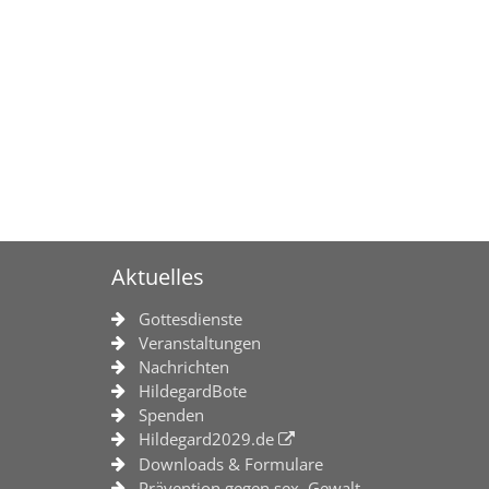
Aktuelles
Gottesdienste
Veranstaltungen
Nachrichten
HildegardBote
Spenden
Hildegard2029.de
Downloads & Formulare
Prävention gegen sex. Gewalt