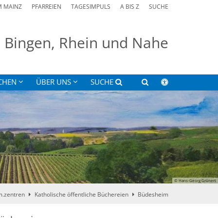
M MAINZ
PFARREIEN
TAGESIMPULS
A BIS Z
SUCHE
on Bingen, Rhein und Nahe
CHEN
ÜBER UNS
SUCHE
© Hans-Georg Grünert
m.zentren
Katholische öffentliche Büchereien
Büdesheim