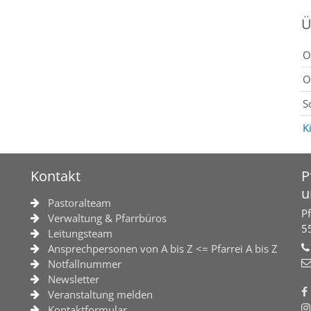
Ü
O
O
S
K
Kontakt
P
u
Pastoralteam
Pf
Verwaltung & Pfarrbüros
5
Leitungsteam
Ansprechpersonen von A bis Z <= Pfarrei A bis Z
Notfallnummer
Newsletter
Veranstaltung melden
Kontaktformular