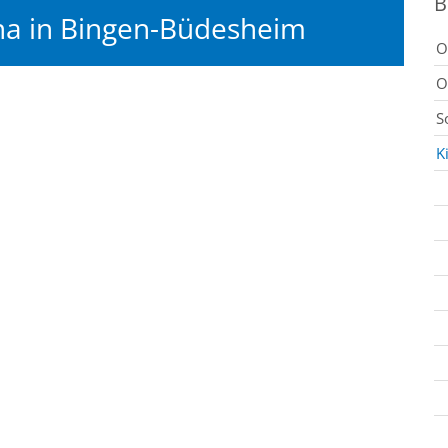
B
ina in Bingen-Büdesheim
O
O
S
K