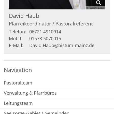
© Foto Jahn GmbH
David
Haub
Pfarreikoordinator / Pastoralreferent
Telefon:
06721 4910914
Mobil:
01578 5070015
E-Mail:
David.Haub@bistum-mainz.de
Navigation
Pastoralteam
Verwaltung & Pfarrbüros
Leitungsteam
Seelsorge-Gebiet / Gemeinden