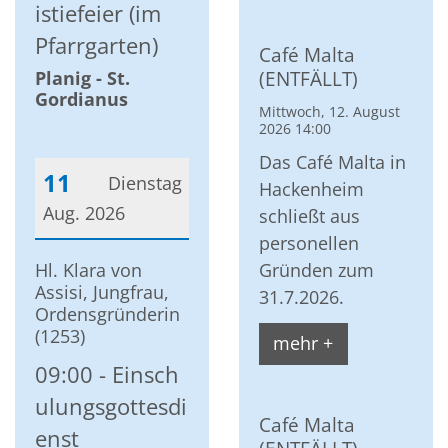
istiefeier (im
Pfarrgarten)
Café Malta
(ENTFÄLLT)
Planig - St.
Gordianus
Mittwoch, 12. August
2026 14:00
Das Café Malta in
11
Dienstag
Hackenheim
Aug. 2026
schließt aus
personellen
Datum: 11. August 2026
Gründen zum
Hl. Klara von
Assisi, Jungfrau,
31.7.2026.
Ordensgründerin
(1253)
mehr +
09:00
Einsch
ulungsgottesdi
Café Malta
enst