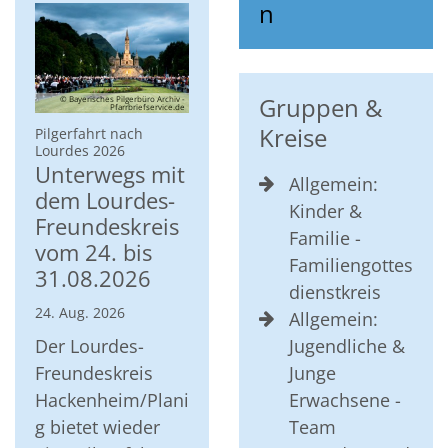
n
Gruppen &
© Bayerisches Pilgerbüro Archiv -
Pfarrbriefservice.de
Kreise
Pilgerfahrt nach
:
Lourdes 2026
Unterwegs mit
Allgemein:
dem Lourdes-
Kinder &
Freundeskreis
Familie -
vom 24. bis
Familiengottes
31.08.2026
dienstkreis
24. Aug. 2026
Allgemein:
Der Lourdes-
Jugendliche &
Freundeskreis
Junge
Hackenheim/Plani
Erwachsene -
g bietet wieder
Team