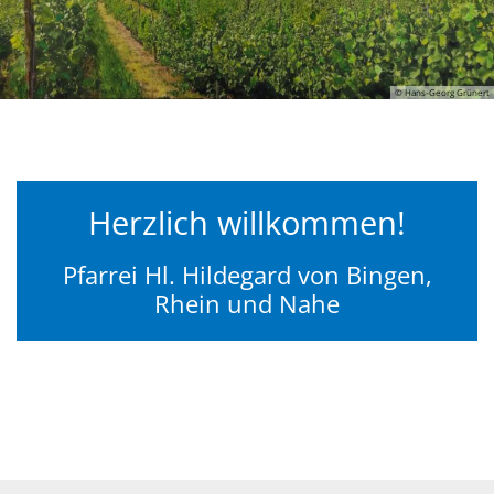
© Hans-Georg Grünert
Herzlich willkommen!
Pfarrei Hl. Hildegard von Bingen,
Rhein und Nahe