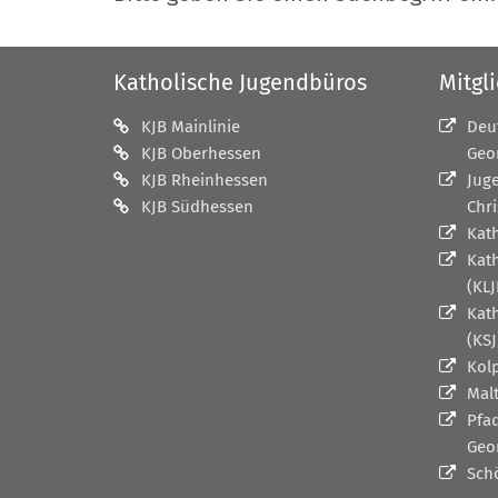
Katholische Jugendbüros
Mitgl
KJB Mainlinie
Deu
KJB Oberhessen
Geo
KJB Rheinhessen
Jug
KJB Südhessen
Chri
Kat
Kat
(KLJ
Kat
(KSJ
Kol
Mal
Pfa
Geo
Sch