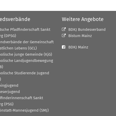
iedsverbände
Weitere Angebote
tsche Pfadfinderschaft Sankt
BDKJ Bundesverband
rg (DPSG)
Bistum Mainz
endverbände der Gemeinschaft
BDKJ Mainz
stlichen Lebens (GCL)
holische junge Gemeinde (KjG)
holische Landjugendbewegung
B)
holische Studierende Jugend
)
pingjugend
teserjugend
dfinderinnenschaft Sankt
rg (PSG)
önstatt-Mannesjugend (SMJ)