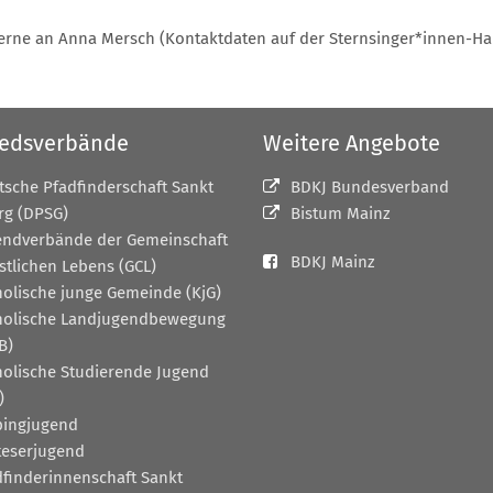
erne an Anna Mersch (Kontaktdaten auf der Sternsinger*innen-Hau
iedsverbände
Weitere Angebote
tsche Pfadfinderschaft Sankt
BDKJ Bundesverband
rg (DPSG)
Bistum Mainz
endverbände der Gemeinschaft
BDKJ Mainz
stlichen Lebens (GCL)
holische junge Gemeinde (KjG)
holische Landjugendbewegung
B)
holische Studierende Jugend
)
pingjugend
teserjugend
dfinderinnenschaft Sankt