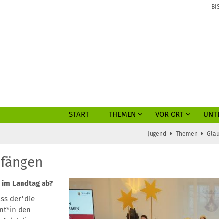
BI
START
THEMEN
VOR ORT
UNT
Jugend
Themen
Glau
pfängen
r im Landtag ab?
ass der*die
nt*in den