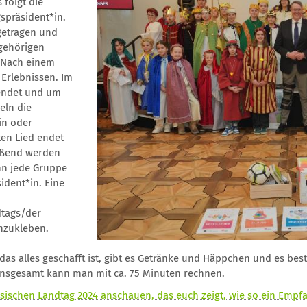
 folgt die
spräsident*in.
getragen und
ugehörigen
. Nach einem
 Erlebnissen. Im
pendet und um
eln die
in oder
en Lied endet
ießend werden
nn jede Gruppe
ident*in. Eine
dtags/der
nzukleben.
das alles geschafft ist, gibt es Getränke und Häppchen und es bes
, insgesamt kann man mit ca. 75 Minuten rechnen.
sischen Landtag 2024 anschauen, das euch zeigt, wie so ein Empfa