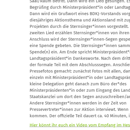
Saal/Raum betritt. Dann wird ein Lied gesungen. Es
Begrüßng durch Ministerpräsident*in oder Landtag
Dann wird ein Grußwort eines BDKJ-Vorstands vor
diesjähriges Aktionsthema und Aktionsland mit z
Projekten durch die Sternsinger*innen vorgestellt
zweiten Lied erzählen Sternsinger*innen von ihren
Anschluss wird der Sternsinger*innen-Segen ges
eine Spende gebeten. Die Sternsinger*innen samm
Spende(n) ein. Am Ende spricht Ministerpräsident*
Landtagspräsident*in Dankesworte. Nach dem dritt
der formale Teil mit dem Abschlusssegen. Anschl
Pressefotos gemacht: zunächst Fotos mit allen, da
einzeln mit Ministerpräsident*in oder Landtagspräs
kleine Delegation geht danach zum Büro der*des
Ministerpräsidenten*in oder zum Eingang des Lan
Staatskanzlei um dort den Segen anzuschreiben/a
Andere Sternsinger*innen werden in der Zeit von
Pressevertreter*innen zur Aktion interviewt. Wenn 
kommen. Der offizielle Teil dauert ca. 40 Minuten
Hier könnt ihr euch ein Video vom Empfang im Hes