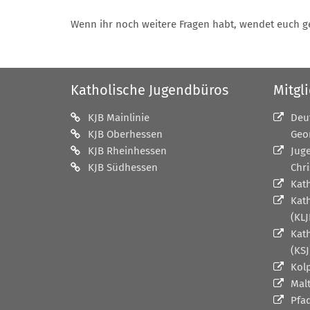
Wenn ihr noch weitere Fragen habt, wendet euch g
Katholische Jugendbüros
Mitgl
KJB Mainlinie
Deu
KJB Oberhessen
Geo
KJB Rheinhessen
Jug
KJB Südhessen
Chri
Kat
Kat
(KLJ
Kat
(KSJ
Kol
Mal
Pfa