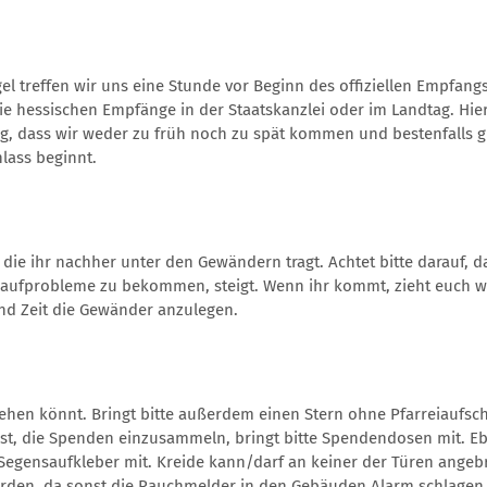
gel treffen wir uns eine Stunde vor Beginn des offiziellen Empfang
die hessischen Empfänge in der Staatskanzlei oder im Landtag. Hier
htig, dass wir weder zu früh noch zu spät kommen und bestenfalls 
lass beginnt.
die ihr nachher unter den Gewändern tragt. Achtet bitte darauf, da
slaufprobleme zu bekommen, steigt. Wenn ihr kommt, zieht euch 
d Zeit die Gewänder anzulegen.
ziehen könnt. Bringt bitte außerdem einen Stern ohne Pfarreiaufsc
ist, die Spenden einzusammeln, bringt bitte Spendendosen mit. E
e Segensaufkleber mit. Kreide kann/darf an keiner der Türen angeb
werden, da sonst die Rauchmelder in den Gebäuden Alarm schlagen