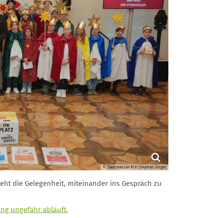
© Staatskanzlei RLP/Stephan Dinges
teht die Gelegenheit, miteinander ins Gespräch zu
ng ungefähr abläuft.