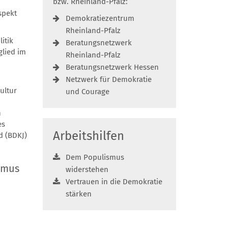
bzw. Rheinland-Pfalz:
spekt
Demokratiezentrum
Rheinland-Pfalz
itik
Beratungsnetzwerk
glied im
Rheinland-Pfalz
Beratungsnetzwerk Hessen
Netzwerk für Demokratie
ultur
und Courage
n
es
Arbeitshilfen
d (BDKJ)
Dem Populismus
smus
widerstehen
Vertrauen in die Demokratie
stärken