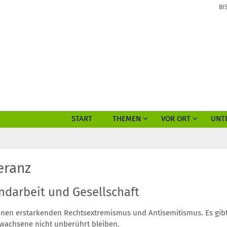
BI
START
THEMEN
VOR ORT
UNT
eranz
ndarbeit und Gesellschaft
en erstarkenden Rechtsextremismus und Antisemitismus. Es gibt
rwachsene nicht unberührt bleiben.