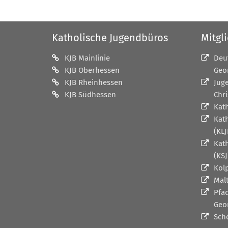
Katholische Jugendbüros
Mitgl
KJB Mainlinie
Deu
KJB Oberhessen
Geo
KJB Rheinhessen
Jug
KJB Südhessen
Chri
Kat
Kat
(KLJ
Kat
(KSJ
Kol
Mal
Pfa
Geo
Sch