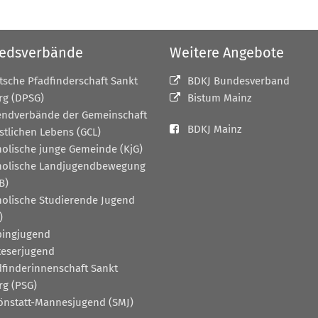
iedsverbände
Weitere Angebote
tsche Pfadfinderschaft Sankt
BDKJ Bundesverband
rg (DPSG)
Bistum Mainz
endverbände der Gemeinschaft
BDKJ Mainz
stlichen Lebens (GCL)
holische junge Gemeinde (KjG)
holische Landjugendbewegung
B)
holische Studierende Jugend
)
pingjugend
teserjugend
dfinderinnenschaft Sankt
rg (PSG)
önstatt-Mannesjugend (SMJ)