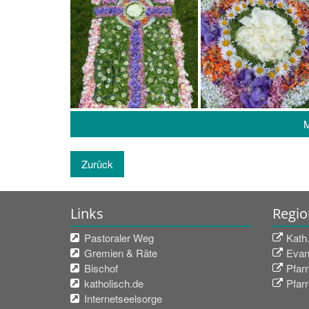
M
Zurück
Links
Regio
Pastoraler Weg
Kath
Gremien & Räte
Evan
Bischof
Pfar
katholisch.de
Pfar
Internetseelsorge