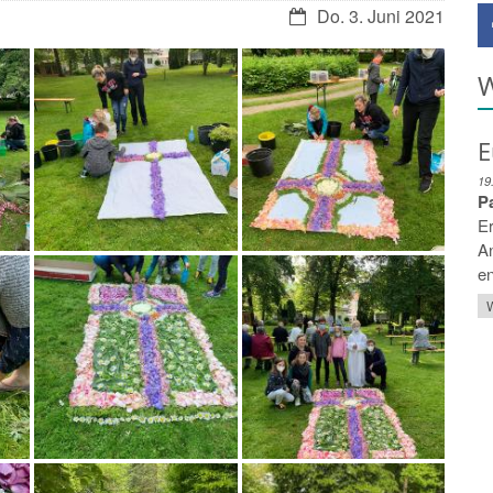
Do. 3. Juni 2021
W
E
19
P
Er
An
en
W