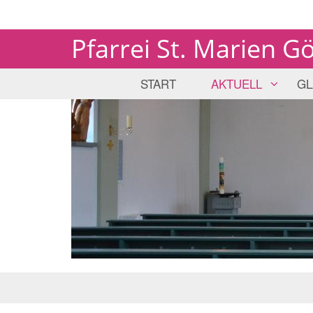
Pfarrei St. Marien G
START
AKTUELL
GL