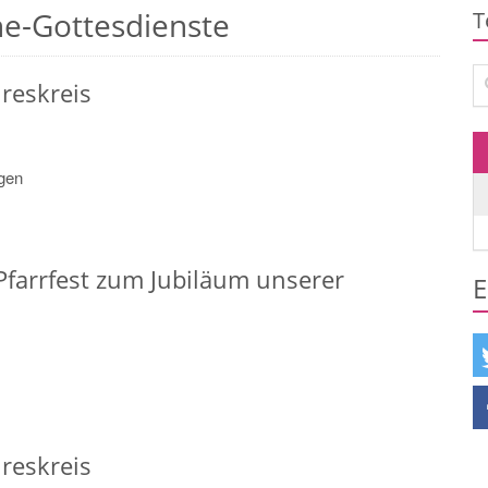
ne-Gottesdienste
T
Su
reskreis
agen
Pfarrfest zum Jubiläum unserer
E
reskreis