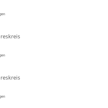
agen
reskreis
agen
reskreis
agen