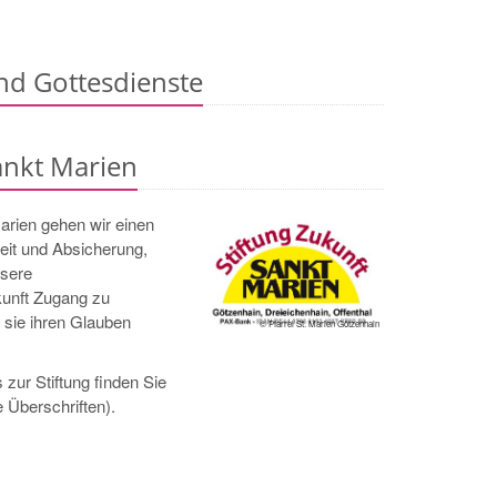
nd Gottesdienste
ankt Marien
Marien gehen wir einen
eit und Absicherung,
nsere
kunft Zugang zu
sie ihren Glauben
© Pfarrei St. Marien Götzenhain
zur Stiftung finden Sie
e Überschriften).