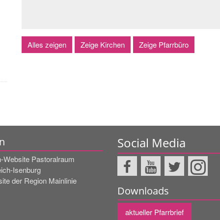
Alles zeigen
Zeige Kirchen
Zeige Pfarrbüro
Social Media
n
-Website Pastoralraum
eich-Isenburg
ite der Region Mainlinie
Downloads
aktueller Pfarrbrief