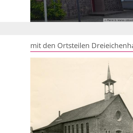
Pfarrei St. Marien Götzenhain
mit den Ortsteilen Dreieichenh