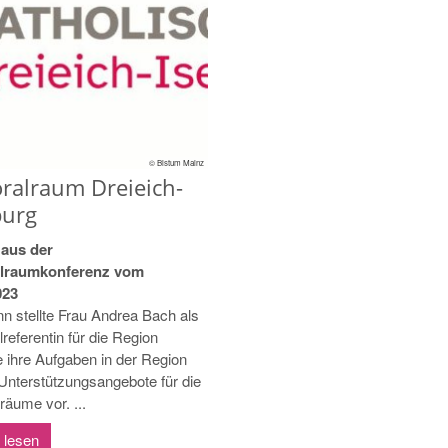
© Bistum Mainz
ralraum Dreieich-
burg
 aus der
alraumkonferenz vom
023
n stellte Frau Andrea Bach als
referentin für die Region
e ihre Aufgaben in der Region
Unterstützungsangebote für die
räume vor. ...
 lesen