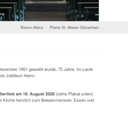
farrkirche St. Marien in Götzenhain
farrkirche St. Marien in Götzenhain
© E. Günther
Bistum Mainz
Pfarrei St. Marien Götzenhain
. Dezember 1951 geweiht wurde, 75 Jahre. Im Laufe
es Jubiläum feiern.
farrfest am 16. August 2026
(siehe Plakat unten).
ie Kirche herzlich zum Beisammensein, Essen und