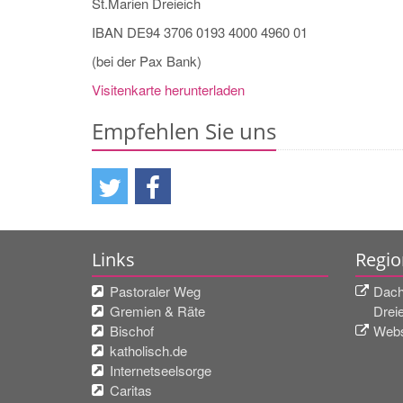
St.Marien Dreieich
IBAN DE94 3706 0193 4000 4960 01
(bei der Pax Bank)
Visitenkarte herunterladen
Empfehlen Sie uns
Links
Regio
Pastoraler Weg
Dach
Gremien & Räte
Drei
Bischof
Webs
katholisch.de
Internetseelsorge
Caritas