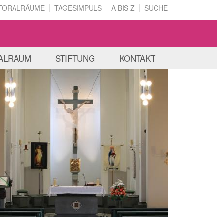
TORALRÄUME
TAGESIMPULS
A BIS Z
SUCHE
ALRAUM
STIFTUNG
KONTAKT