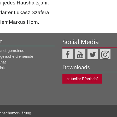
ür jedes Haushaltsjahr.
Pfarrer Lukasz Szafera
Herr Markus Horn.
Social Media
n
andsgemeinde
gelische Gemeinde
nat
Downloads
ink
aktueller Pfarrbrief
enschutzerklärung