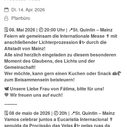
Datum:
Di. 14. Apr. 2026
Von:
Pfarrbüro
🗓️ 08. Mai 2026 | 🕗 20:00 Uhr | 📍St. Quintin – Mainz
Feiern wir gemeinsam die Internationale Messe ✝️ mit
anschließender Lichterprozession 🕯️✨ durch die
Altstadt von Mainz!
Alle sind herzlich eingeladen zu diesem besonderen
Moment des Glaubens, des Lichts und der
Gemeinschaft!
Wer möchte, kann gern einen Kuchen oder Snack 🍰🥐
zum Beisammensein beisteuern!
🕊️ Unsere Liebe Frau von Fátima, bitte für uns!
💛 Wir freuen uns auf euch!
⸻
🗓️ 08 de maio de 2026 | 🕗 20h | 📍St. Quintin – Mainz
Vamos celebrar juntos a Eucaristia Internacional ✝️
seguida da Procissão das Velas 🕯️✨ pelas ruas da