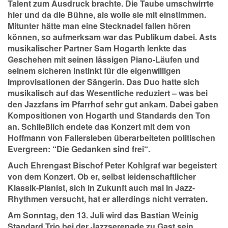
Talent zum Ausdruck brachte. Die Taube umschwirrte
hier und da die Bühne, als wolle sie mit einstimmen.
Mitunter hätte man eine Stecknadel fallen hören
können, so aufmerksam war das Publikum dabei. Asts
musikalischer Partner Sam Hogarth lenkte das
Geschehen mit seinen lässigen Piano-Läufen und
seinem sicheren Instinkt für die eigenwilligen
Improvisationen der Sängerin. Das Duo hatte sich
musikalisch auf das Wesentliche reduziert – was bei
den Jazzfans im Pfarrhof sehr gut ankam. Dabei gaben
Kompositionen von Hogarth und Standards den Ton
an. Schließlich endete das Konzert mit dem von
Hoffmann von Fallersleben überarbeiteten politischen
Evergreen: “Die Gedanken sind frei“.
Auch Ehrengast Bischof Peter Kohlgraf war begeistert
von dem Konzert. Ob er, selbst leidenschaftlicher
Klassik-Pianist, sich in Zukunft auch mal in Jazz-
Rhythmen versucht, hat er allerdings nicht verraten.
Am Sonntag, den 13. Juli wird das Bastian Weinig
Standard Trio bei der Jazzserenade zu Gast sein.