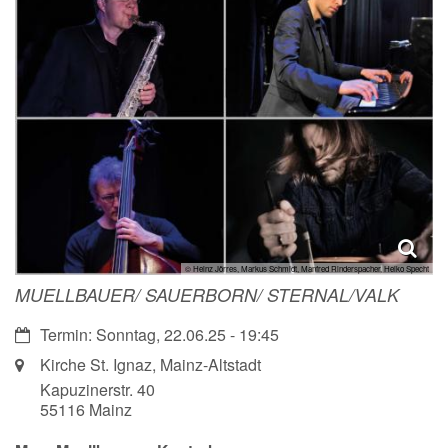
© Heinz Jörres, Markus Schmidt, Manfred Rinderspacher, Heiko Specht
MUELLBAUER/ SAUERBORN/ STERNAL/VALK
Datum:
Termin: Sonntag, 22.06.25 - 19:45
Ort:
Kirche St. Ignaz, Mainz-Altstadt
Kapuzinerstr. 40
55116
Mainz