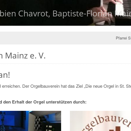
bien Chavrot, Baptiste-Florian Ma
bien Chavrot, Baptiste-Florian Ma
Pfarrei 
 Mainz e. V.
han!
l erreichen. Der Orgelbauverein hat das Ziel „Die neue Orgel in St. S
d den Erhalt der Orgel unterstützen durch: