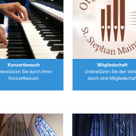
Konzertbesuch
Mitgliedschaft
terstützen Sie durch Ihren
Unterstützen Sie den Vere
Konzertbesuch
durch eine Mitgliedschaf