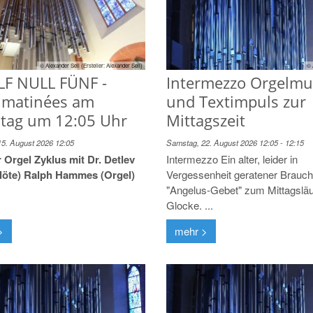
© Alexander Sell (Ersteller: Alexander Sell)
© 
F NULL FÜNF -
Intermezzo Orgelmu
lmatinées am
und Textimpuls zur
tag um 12:05 Uhr
Mittagszeit
5. August 2026 12:05
Samstag, 22. August 2026 12:05 - 12:15
 Orgel Zyklus mit Dr. Detlev
Intermezzo Ein alter, leider in
löte) Ralph Hammes (Orgel)
Vergessenheit geratener Brauch 
"Angelus-Gebet" zum Mittagsläu
Glocke. ...
>
mehr >