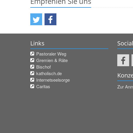
Empfehlen Sie uns
Links
Socia
Pastoraler Weg
Gremien & Räte
Bischof
katholisch.de
Konze
Internetseelsorge
Caritas
Zur An