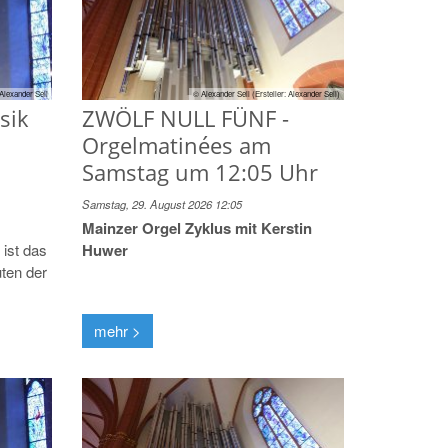
© Alexander Sell (Ersteller: Alexander Sell)
Alexander Sell
ZWÖLF NULL FÜNF -
sik
Orgelmatinées am
Samstag um 12:05 Uhr
Samstag, 29. August 2026 12:05
Mainzer Orgel Zyklus mit Kerstin
Huwer
ist das
ten der
mehr >