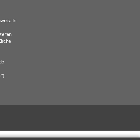
weis: In
eiten
Kirche
de
“).