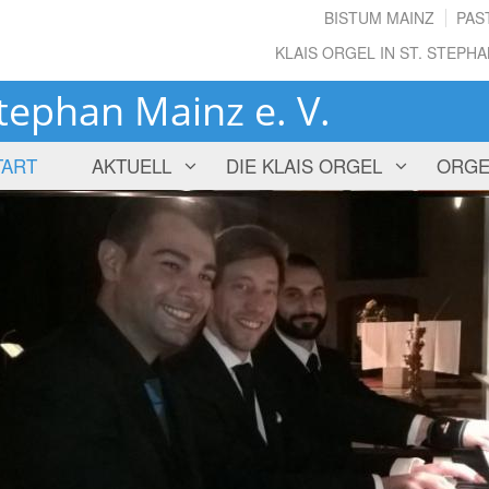
BISTUM MAINZ
PAS
KLAIS ORGEL IN ST. STEPH
tephan Mainz e. V.
TART
AKTUELL
DIE KLAIS ORGEL
ORGE