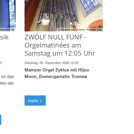
© Alexander Sell (Ersteller: Alexander Sell)
Alexander Sell
ZWÖLF NULL FÜNF -
sik
Orgelmatinées am
Samstag um 12:05 Uhr
Samstag, 26. September 2026 12:05
15
Mainzer Orgel Zyklus mit Hijoo
Moon, Domorganistin Tromsø
ist das
ten der
mehr >