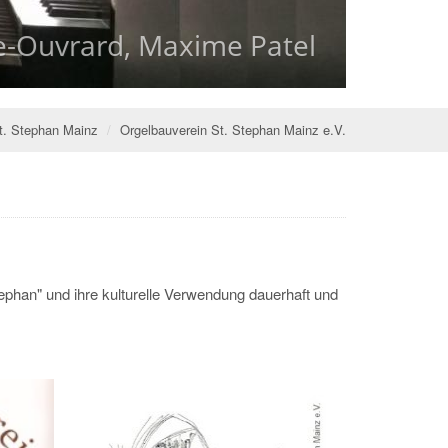
ie-Ouvrard, Maxime Patel
ie-Ouvrard, Maxime Patel
St. Stephan Mainz
Orgelbauverein St. Stephan Mainz e.V.
tephan" und ihre kulturelle Verwendung dauerhaft und