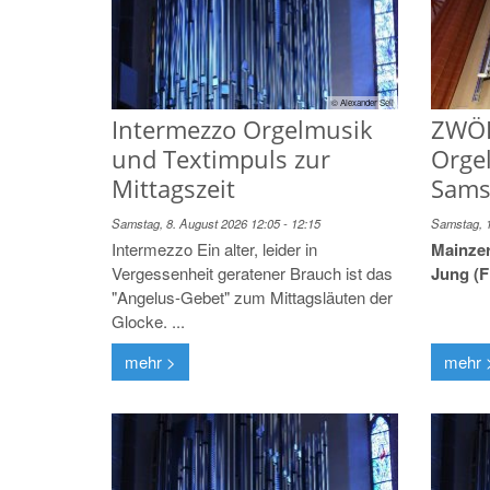
© Alexander Sell
ZWÖL
Intermezzo Orgelmusik
Orge
und Textimpuls zur
Sams
Mittagszeit
Samstag, 1
Samstag, 8. August 2026 12:05 - 12:15
Mainzer
Intermezzo Ein alter, leider in
Jung (F
Vergessenheit geratener Brauch ist das
"Angelus-Gebet" zum Mittagsläuten der
Glocke. ...
mehr >
mehr 