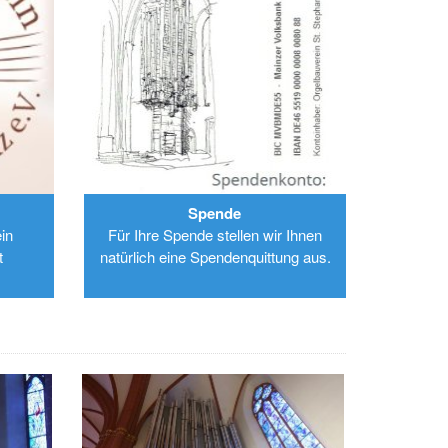
Spende
in
Für Ihre Spende stellen wir Ihnen
t
natürlich eine Spendenquittung aus.