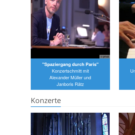
© privat
"Spaziergang durch Paris"
Konzertschmitt mit
Un
Alexander Müller und
Janboris Rätz
Konzerte