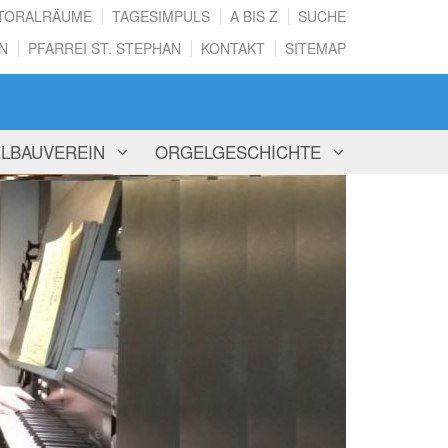
TORALRÄUME
TAGESIMPULS
A BIS Z
SUCHE
AN
PFARREI ST. STEPHAN
KONTAKT
SITEMAP
LBAUVEREIN
ORGELGESCHICHTE