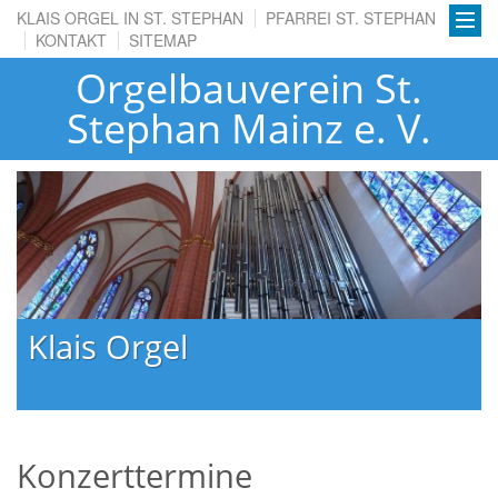
KLAIS ORGEL IN ST. STEPHAN
PFARREI ST. STEPHAN
KONTAKT
SITEMAP
Orgelbauverein St.
Stephan Mainz e. V.
Klais Orgel
Konzerttermine