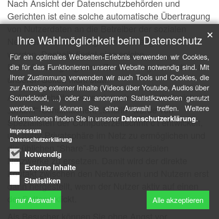
Nach Ansicht der Datenschutzbehörden und
Gerichten ist eine solche automatische Übertragung
von Nutzerdaten an die Betreiber der sozialen
✕
Ihre Wahlmöglichkeit beim Datenschutz
Netzwerke rechtswidrig und kann abgemahnt
werden. Deshalb findet eine solche
Für ein optimales Webseiten-Erlebnis verwenden wir Cookies,
Datenübertragung ohne Zustimmung der Nutzer auf
die für das Funktionieren unserer Website notwendig sind. Mit
Ihrer Zustimmung verwenden wir auch Tools und Cookies, die
unseren Seiten nicht statt.
zur Anzeige externer Inhalte (Videos über Youtube, Audios über
Auf der Website verwenden wir datenschutzsichere
Soundcloud, ...) oder zu anonymen Statistikzwecken genutzt
werden. Hier können Sie eine Auswahl treffen. Weitere
„Shariff“-Schaltflächen. „Shariff“ wurde von
Informationen finden Sie in unserer
.
Datenschutzerklärung
Spezialisten der Computerzeitschrift c’t entwickelt,
Impressum
um mehr Privatsphäre im Netz zu ermöglichen und
Datenschutzerklärung
die üblichen “Share”-Buttons der sozialen
Notwendig
Netzwerke zu ersetzen. Damit wird der direkte
Externe Inhalte
Kontakt zwischen den Netzwerken und Nutzern erst
Statistiken
dann hergestellt, wenn der Nutzer aktiv auf einen
der Buttons klickt.
nur Auswahl
Alle akzeptieren
Als Besucher können Sie ohne Angst vor