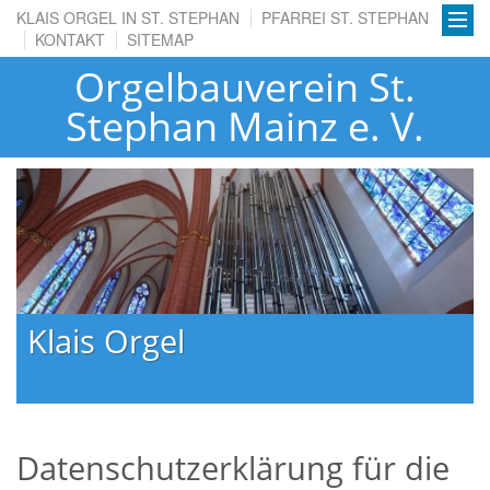
KLAIS ORGEL IN ST. STEPHAN
PFARREI ST. STEPHAN
KONTAKT
SITEMAP
Orgelbauverein St.
Stephan Mainz e. V.
Klais Orgel
Datenschutzerklärung für die