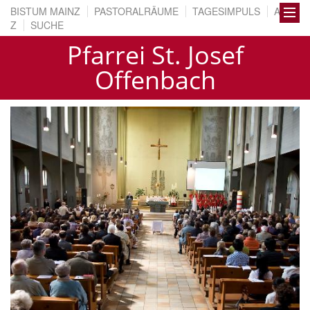
BISTUM MAINZ
PASTORALRÄUME
TAGESIMPULS
A BIS
Z
SUCHE
Pfarrei St. Josef
Offenbach