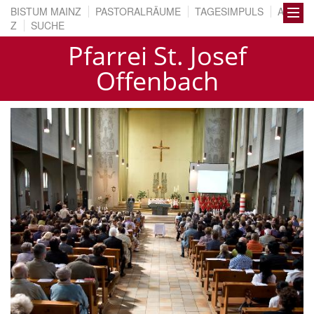
BISTUM MAINZ
PASTORALRÄUME
TAGESIMPULS
A BIS
Z
SUCHE
Pfarrei St. Josef
Offenbach