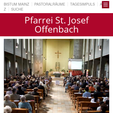
BISTUM MAINZ
PASTORALRÄUME
TAGESIMPULS
A BIS
Z
SUCHE
Pfarrei St. Josef
Offenbach