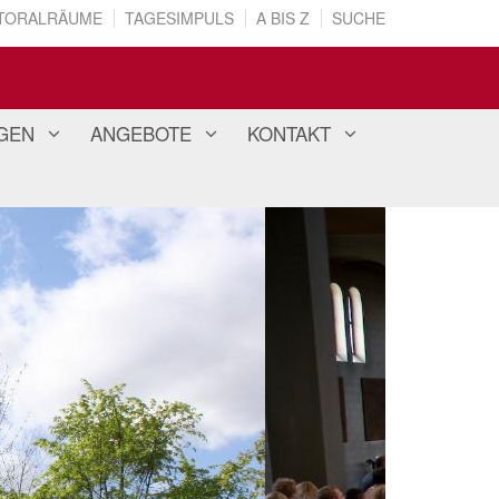
TORALRÄUME
TAGESIMPULS
A BIS Z
SUCHE
GEN
ANGEBOTE
KONTAKT