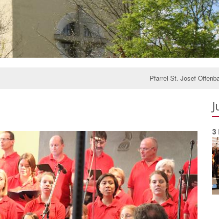
Pfarrei St. Josef Offenb
J
3 