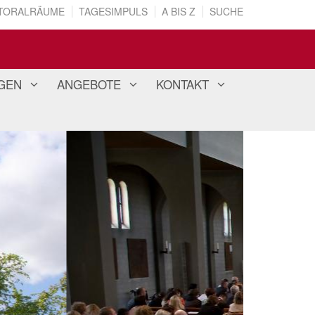
TORALRÄUME
TAGESIMPULS
A BIS Z
SUCHE
GEN
ANGEBOTE
KONTAKT