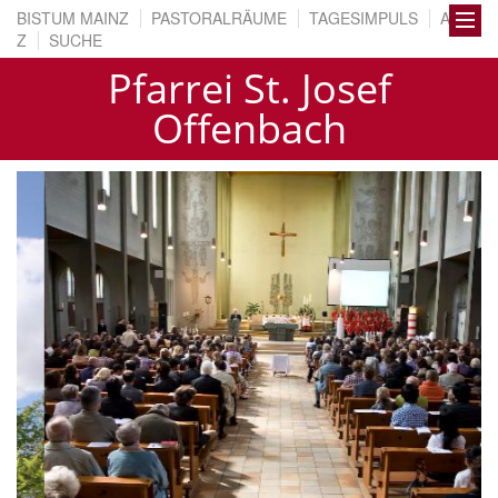
BISTUM MAINZ
PASTORALRÄUME
TAGESIMPULS
A BIS
Z
SUCHE
Pfarrei St. Josef
Offenbach