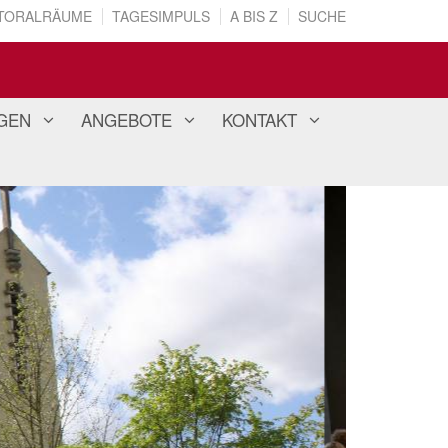
TORALRÄUME
TAGESIMPULS
A BIS Z
SUCHE
GEN
ANGEBOTE
KONTAKT