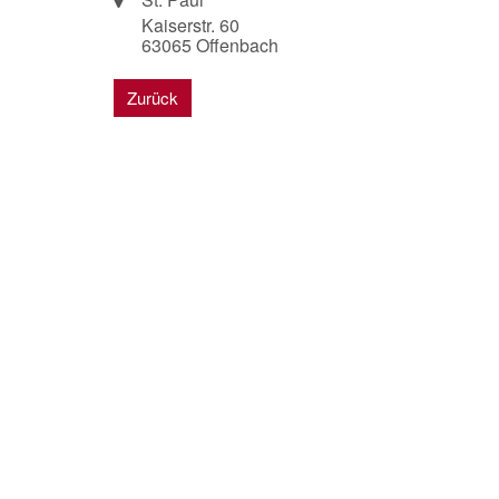
Kaiserstr. 60
63065
Offenbach
Zurück