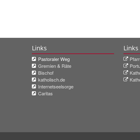
Links
Links
Pastoraler Weg
Pfarr
Gremien & Räte
Port
Bischof
Kath
katholisch.de
Katho
Internetseelsorge
Caritas