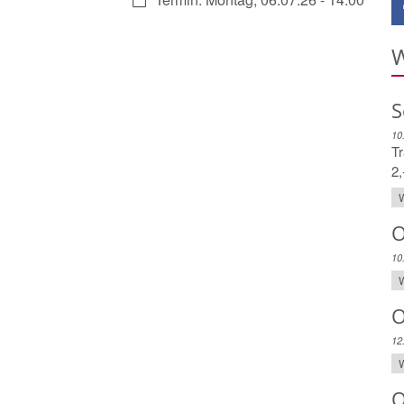
W
S
10
Tr
2,
W
O
10
W
O
12
W
O