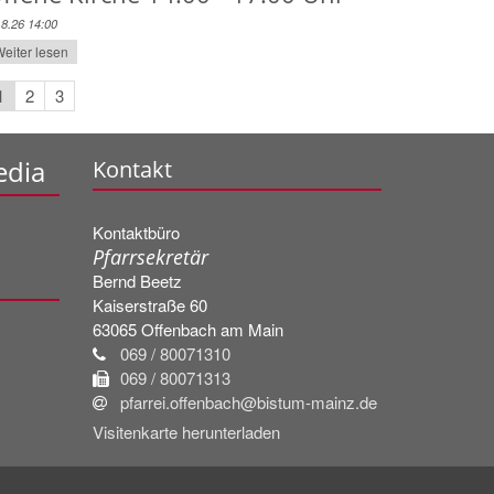
.8.26 14:00
eiter lesen
1
2
3
edia
Kontakt
Kontaktbüro
Pfarrsekretär
Bernd
Beetz
Kaiserstraße 60
63065
Offenbach am Main
069 / 80071310
069 / 80071313
pfarrei.offenbach@bistum-mainz.de
Visitenkarte herunterladen