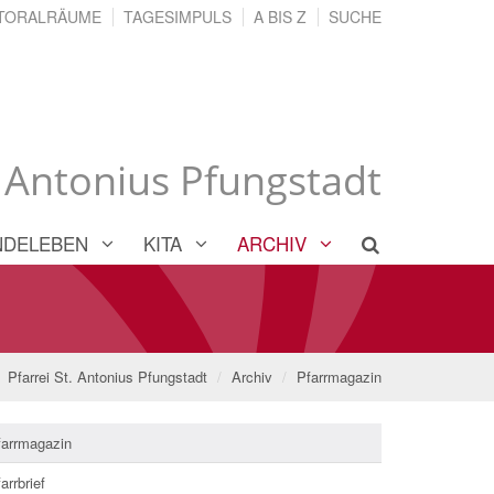
TORALRÄUME
TAGESIMPULS
A BIS Z
SUCHE
. Antonius Pfungstadt
NDELEBEN
KITA
ARCHIV
Pfarrei St. Antonius Pfungstadt
Archiv
Pfarrmagazin
farrmagazin
arrbrief