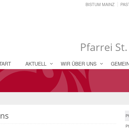
BISTUM MAINZ
PAS
Pfarrei St
TART
AKTUELL
WIR ÜBER UNS
GEMEI
ins
P
Pf