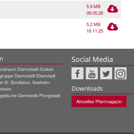
5,9 MB
09.05.26
5,2 MB
16.11.25
Social Media
n
oralraum Darmstadt-Südost
rgruppe Darmstadt-Eberstadt
ei St. Bonifatius, Seeheim-
Downloads
nheim
gelische Gemeinde Pfungstadt
Aktuelles Pfarrmagazin