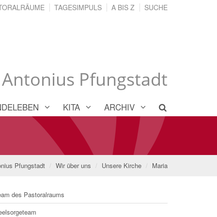
TORALRÄUME
TAGESIMPULS
A BIS Z
SUCHE
. Antonius Pfungstadt
NDELEBEN
KITA
ARCHIV
onius Pfungstadt
Wir über uns
Unsere Kirche
Maria
eam des Pastoralraums
eelsorgeteam