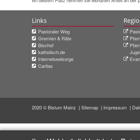
An diesem Platz nehmen sie lebhaften Anteil an der
Links
Regio
Pastoraler Weg
Past
Gremien & Räte
Pfar
Bischof
Pfarr
katholisch.de
Juge
Internetseelsorge
Evan
Caritas
2020 © Bistum Mainz
Sitemap
Impressum
Dat