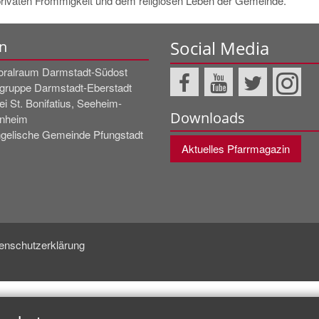
 privaten Frömmigkeit und dem religiösen Leben der Gemeinde.
Social Media
n
oralraum Darmstadt-Südost
rgruppe Darmstadt-Eberstadt
ei St. Bonifatius, Seeheim-
Downloads
nheim
gelische Gemeinde Pfungstadt
Aktuelles Pfarrmagazin
enschutzerklärung