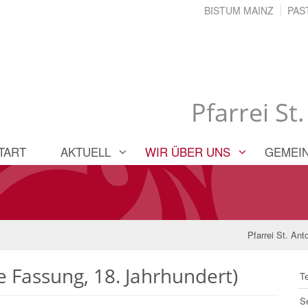
BISTUM MAINZ
PAS
Pfarrei St
TART
AKTUELL
WIR ÜBER UNS
GEMEI
Pfarrei St. Ant
 Fassung, 18. Jahrhundert)
T
S