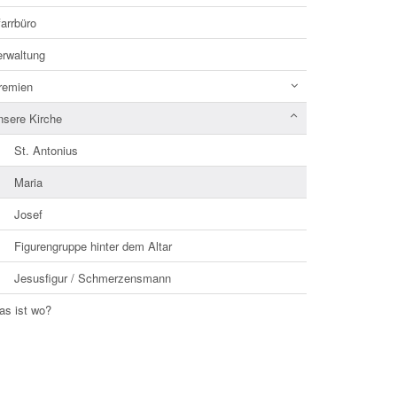
arrbüro
erwaltung
remien
nsere Kirche
St. Antonius
Maria
Josef
Figurengruppe hinter dem Altar
Jesusfigur / Schmerzensmann
as ist wo?