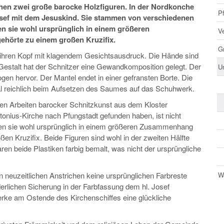
hen zwei große barocke Holzfiguren. In der Nordkonche
Pf
Josef mit dem Jesuskind. Sie stammen von verschiedenen
en sie wohl ursprünglich in einem größeren
V
hörte zu einem großen Kruzifix.
G
 ihren Kopf mit klagendem Gesichtsausdruck. Die Hände sind
Gestalt hat der Schnitzer eine Gewandkomposition gelegt. Der
U
en hervor. Der Mantel endet in einer gefransten Borte. Die
l reichlich beim Aufsetzen des Saumes auf das Schuhwerk.
ßen Arbeiten barocker Schnitzkunst aus dem Kloster
tonius-Kirche nach Pfungstadt gefunden haben, ist nicht
aben sie wohl ursprünglich in einem größeren Zusammenhang
en Kruzifix. Beide Figuren sind wohl in der zweiten Hälfte
en beide Plastiken farbig bemalt, was nicht der ursprüngliche
 neuzeitlichen Anstrichen keine ursprünglichen Farbreste
W
erlichen Sicherung in der Farbfassung dem hl. Josef
erke am Ostende des Kirchenschiffes eine glückliche