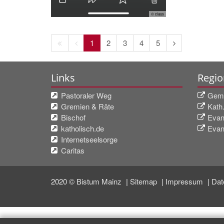
© claus
Erste
Vorherige
Nächste
1
2
3
4
5
Seite
Seite
Seite
Links
Regio
Pastoraler Weg
Geme
Gremien & Räte
Kath
Bischof
Evan
katholisch.de
Evan
Internetseelsorge
Caritas
2020 © Bistum Mainz
Sitemap
Impressum
Dat