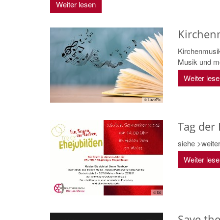
Weiter lesen
Kirchen
Kirchenmusik
Musik und möc
Weiter les
© LovePic
Tag der 
siehe >weit
Weiter les
© bo
Save th