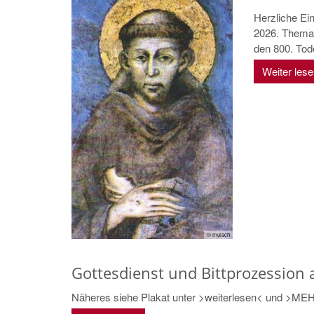
Herzliche Ei
2026. Thema:
den 800. Tode
Weiter les
© mulach
Gottesdienst und Bittprozessio
Näheres siehe Plakat unter >weiterlesen< und >M