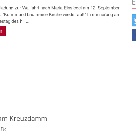
E
nladung zur Wallfahrt nach Maria Einsiedel am 12. September
 "Komm und bau meine Kirche wieder auf!" In erinnerung an
stag des hl. ...
en
n am Kreuzdamm
EHR<