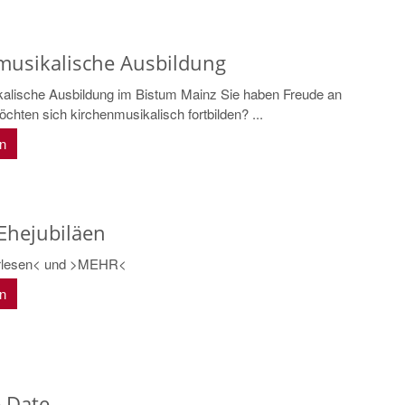
musikalische Ausbildung
alische Ausbildung im Bistum Mainz Sie haben Freude an
hten sich kirchenmusikalisch fortbilden? ...
en
Ehejubiläen
erlesen< und >MEHR<
en
e Date