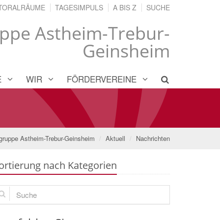
TORALRÄUME
TAGESIMPULS
A BIS Z
SUCHE
uppe Astheim-Trebur-
Geinsheim
E
WIR
FÖRDERVEREINE
rgruppe Astheim-Trebur-Geinsheim
Aktuell
Nachrichten
ortierung nach Kategorien
che