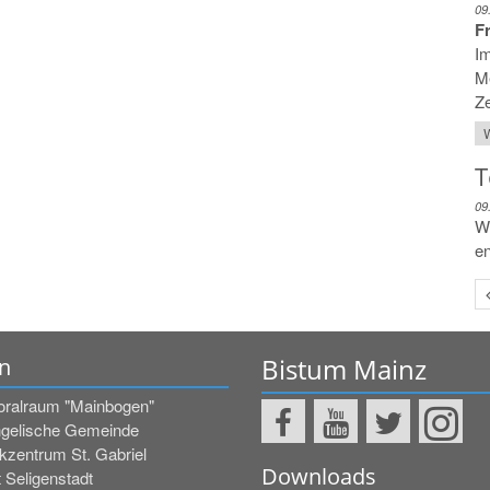
09
F
Im
Me
Ze
W
T
09
W
en
Bistum Mainz
n
oralraum "Mainbogen"
gelische Gemeinde
kzentrum St. Gabriel
Downloads
 Seligenstadt