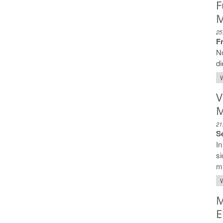
F
M
25
F
N
di
W
V
M
21
Se
In
si
mi
W
M
E