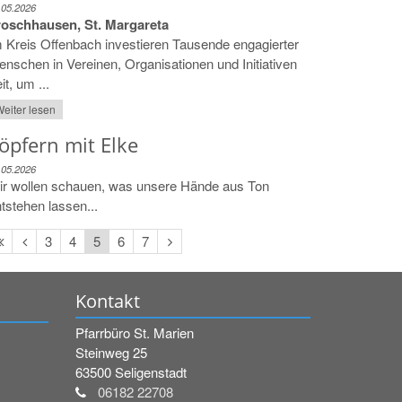
.05.2026
roschhausen, St. Margareta
 Kreis Offenbach investieren Tausende engagierter
nschen in Vereinen, Organisationen und Initiativen
it, um ...
eiter lesen
öpfern mit Elke
.05.2026
ir wollen schauen, was unsere Hände aus Ton
tstehen lassen...
Erste
Vorherige
Nächste
3
4
5
6
7
Seite
Seite
Seite
Kontakt
Pfarrbüro St. Marien
Steinweg 25
63500
Seligenstadt
06182 22708