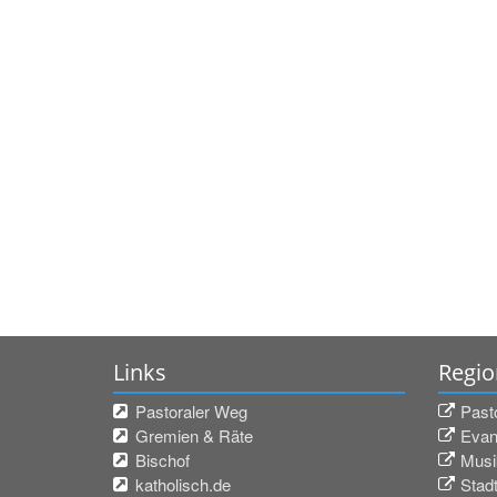
Links
Regio
Pastoraler Weg
Past
Gremien & Räte
Evan
Bischof
Musi
katholisch.de
Stadt