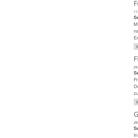
F
11
Se
Mi
na
Er
W
F
24
Se
Fr
D
z
W
G
28
Se
In