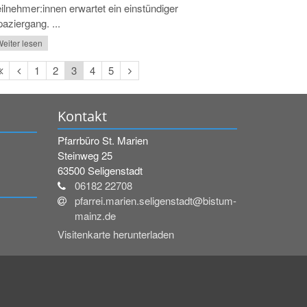
ilnehmer:innen erwartet ein einstündiger
aziergang. ...
eiter lesen
Erste
Vorherige
Nächste
1
2
3
4
5
Seite
Seite
Seite
Kontakt
Pfarrbüro St. Marien
Steinweg 25
63500
Seligenstadt
06182 22708
pfarrei.marien.seligenstadt@bistum-
mainz.de
Visitenkarte herunterladen