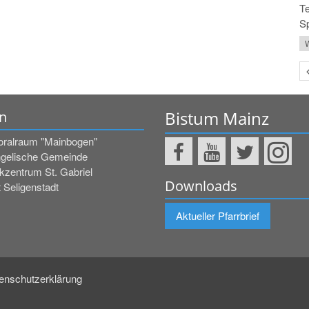
Te
Sp
W
Bistum Mainz
n
oralraum "Mainbogen"
gelische Gemeinde
kzentrum St. Gabriel
Downloads
 Seligenstadt
Aktueller Pfarrbrief
enschutzerklärung