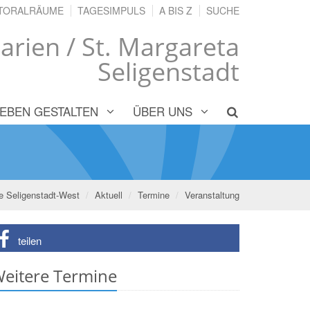
TORALRÄUME
TAGESIMPULS
A BIS Z
SUCHE
arien / St. Margareta
Seligenstadt
LEBEN GESTALTEN
ÜBER UNS
e Seligenstadt-West
Aktuell
Termine
Veranstaltung
teilen
eitere Termine