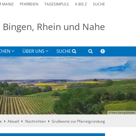
M MAINZ
PFARREIEN
TAGESIMPULS
A BIS Z
SUCHE
on Bingen, Rhein und Nahe
CHEN
ÜBER UNS
SUCHE
© Hans-Georg Grünert
e
Aktuell
Nachrichten
Grußworte zur Pfarreigründung