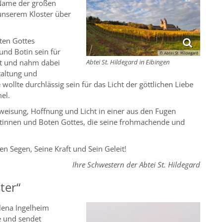
r Name der großen
unserem Kloster über
ten Gottes
und Botin sein für
© Abtei St. Hildegard
it und nahm dabei
Abtei St. Hildegard in Eibingen
taltung und
ollte durchlässig sein für das Licht der göttlichen Liebe
el.
eisung, Hoffnung und Licht in einer aus den Fugen
otinnen und Boten Gottes, die seine frohmachende und
n Segen, Seine Kraft und Sein Geleit!
Ihre Schwestern der Abtei St. Hildegard
ter“
alena Ingelheim
e und sendet