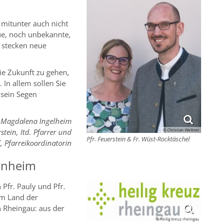
 mitunter auch nicht
ue, noch unbekannte,
 stecken neue
ie Zukunft zu gehen,
 In allem sollen Sie
 sein Segen
a Magdalena Ingelheim
© Christian Wellner
stein, Itd. Pfarrer und
Pfr. Feuerstein & Fr. Wüst-Rocktäschel
, Pfarreikoordinatorin
enheim
Pfr. Pauly und Pfr.
im Land der
 Rheingau: aus der
© heilig kreuz rheingau