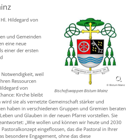
ainz
 Hl. Hildegard von
eien und Gemeinden
en eine neue
s einer der ersten
nd
e Notwendigkeit, weil
 ihren Ressourcen
© Bistum Mainz
Hildegard von
Bischofswappen Bistum Mainz
hance: Kirche bleibt
 wird sie als vernetzte Gemeinschaft stärker und
hristen haben in verschiedenen Gruppen und Gremien beraten
Leben und Glauben in der neuen Pfarrei vorstellen. Sie
eantwortet: „Wie wollen und können wir heute und 2030
 Pastoralkonzept eingeflossen, das die Pastoral in Ihrer
r das besondere Engagement, ohne das diese