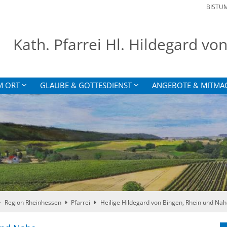
BISTU
Kath. Pfarrei Hl. Hildegard v
M ORT
GLAUBE & GOTTESDIENST
ANGEBOTE & MITMA
Region Rheinhessen
Pfarrei
Heilige Hildegard von Bingen, Rhein und Nah