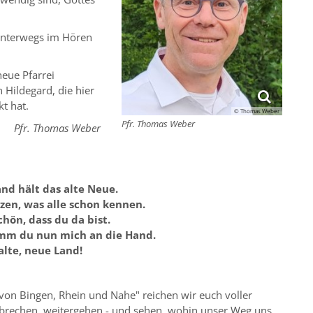
unterwegs im Hören
eue Pfarrei
 Hildegard, die hier
t hat.
© Thomas Weber
Pfr. Thomas Weber
Pfr. Thomas Weber
nd hält das alte Neue.
zen, was alle schon kennen.
Schön, dass du da bist.
imm du nun mich an die Hand.
alte, neue Land!
 von Bingen, Rhein und Nahe" reichen wir euch voller
brechen, weitergehen - und sehen, wohin unser Weg uns