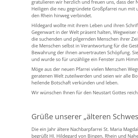
gratulieren wir herzlich und freuen uns, dass de
Heiligen die neu gegründete Großpfarrei nun mit 
den Rhein hinweg verbindet.
Hildegard wollte mit ihrem Leben und ihren Schrif
Gegenwart in der Welt präsent halten, Wegweiser 
die suchenden und pilgernden Menschen ihrer Ze
die Menschen selbst in Verantwortung für die Ges
Bewahrung der ihnen anvertrauten Schöpfung. Sie w
und wurde so für unzählige ein Fenster zum Himm
Möge aus der neuen Pfarrei vielen Menschen Wegw
geratenen Welt zuteilwerden und seien wir alle B
heilende Botschaft verkünden und leben.
Wir wünschen Ihnen für den Neustart Gottes reiche
Grüße unserer „älteren Schwes
Die ein Jahr ältere Nachbarpfarrei St. Maria Magd
begrüßt HI. Hildegard von Bingen, Rhein und Nah