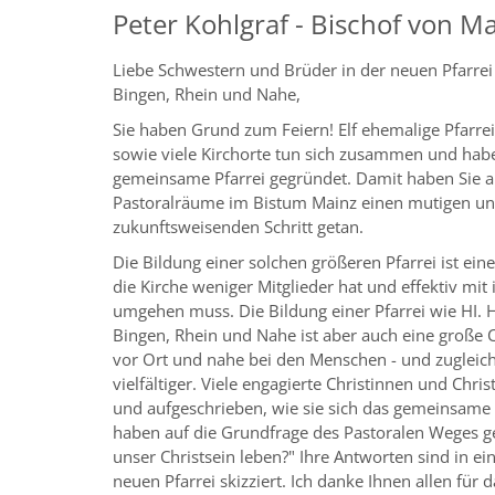
Peter Kohlgraf - Bischof von M
Liebe Schwestern und Brüder in der neuen Pfarrei
Bingen, Rhein und Nahe,
Sie haben Grund zum Feiern! Elf ehemalige Pfarr
sowie viele Kirchorte tun sich zusammen und hab
gemeinsame Pfarrei gegründet. Damit haben Sie al
Pastoralräume im Bistum Mainz einen mutigen u
zukunftsweisenden Schritt getan.
Die Bildung einer solchen größeren Pfarrei ist ein
die Kirche weniger Mitglieder hat und effektiv mit
umgehen muss. Die Bildung einer Pfarrei wie HI. 
Bingen, Rhein und Nahe ist aber auch eine große C
vor Ort und nahe bei den Menschen - und zugleich
vielfältiger. Viele engagierte Christinnen und C
und aufgeschrieben, wie sie sich das gemeinsame 
haben auf die Grundfrage des Pastoralen Weges g
unser Christsein leben?" Ihre Antworten sind in ein
neuen Pfarrei skizziert. Ich danke Ihnen allen fü