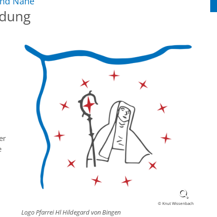
:
 und Nahe
ndung
er
e
© Knut Wissenbach
Logo Pfarrei Hl Hildegard von Bingen