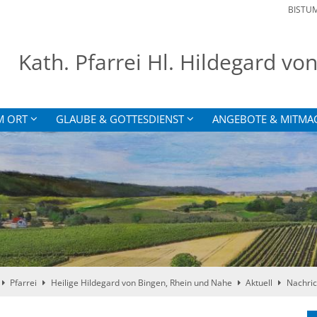
BISTU
Kath. Pfarrei Hl. Hildegard v
M ORT
GLAUBE & GOTTESDIENST
ANGEBOTE & MITMA
Pfarrei
Heilige Hildegard von Bingen, Rhein und Nahe
Aktuell
Nachric