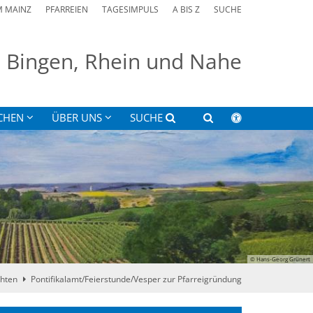
M MAINZ
PFARREIEN
TAGESIMPULS
A BIS Z
SUCHE
on Bingen, Rhein und Nahe
CHEN
ÜBER UNS
SUCHE
© Hans-Georg Grünert
hten
Pontifikalamt/Feierstunde/Vesper zur Pfarreigründung