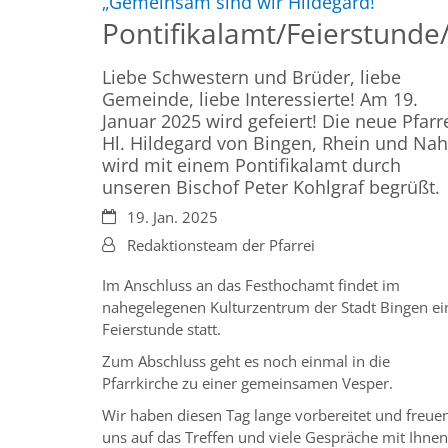
:
„Gemeinsam sind wir Hildegard!“
Pontifikalamt/Feierstunde
Liebe Schwestern und Brüder, liebe
Gemeinde, liebe Interessierte! Am 19.
Januar 2025 wird gefeiert! Die neue Pfarr
Hl. Hildegard von Bingen, Rhein und Na
wird mit einem Pontifikalamt durch
unseren Bischof Peter Kohlgraf begrüßt.
Datum:
19. Jan. 2025
Von:
Redaktionsteam der Pfarrei
Im Anschluss an das Festhochamt findet im
nahegelegenen Kulturzentrum der Stadt Bingen ei
Feierstunde statt.
Zum Abschluss geht es noch einmal in die
Pfarrkirche zu einer gemeinsamen Vesper.
Wir haben diesen Tag lange vorbereitet und freue
uns auf das Treffen und viele Gespräche mit Ihnen