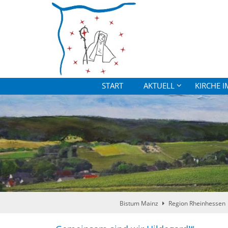
Zum Inhalt springen
START
AKTUELL
KIRCHE I
Bistum Mainz
Region Rheinhessen